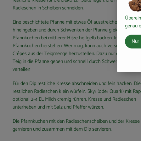
restliche Kresse für die Deko zur Seite legen. Die Hälfte der
Radieschen in Scheiben schneiden.
Überein
Eine beschichtete Pfanne mit etwas Öl ausstreichen, eine Kell
genau e
hineingeben und durch Schwenken der Pfanne gleichmäßig vert
Pfannkuchen bei mittlerer Hitze hellgelb backen. Insgesamt 4
Nur 
Pfannkuchen herstellen. Wer mag, kann auch versuchen, 8 dü
Crêpes aus der Teigmenge herzustellen. Dazu nur eine halbe K
Teig in die Pfanne geben und schnell durch Schwenken gleic
verteilen
Für den Dip restliche Kresse abschneiden und fein hacken. Die
restlichen Radieschen klein würfeln. Skyr (oder Quark) mit Ra
optional 2-4 EL Milch cremig rühren. Kresse und Radieschen
unterheben und mit Salz und Pfeffer würzen.
Die Pfannkuchen mit den Radieschenscheiben und der Kresse
garnieren und zusammen mit dem Dip servieren.