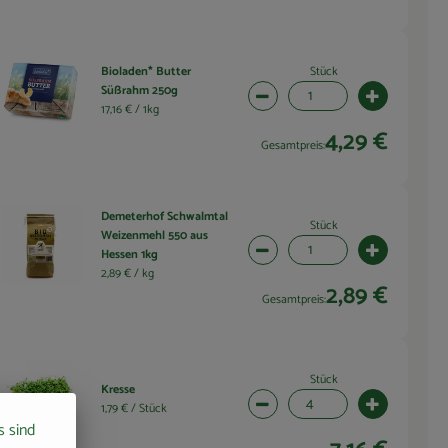
Stück
Bioladen* Butter
Süßrahm 250g
wahl ändern
Artikelanzahl verringern (1 
Artikelanza
17,16 € /
1kg
4,29 €
Gesamtpreis:
Demeterhof Schwalmtal
Stück
Weizenmehl 550 aus
wahl ändern
Artikelanzahl verringern (1 
Artikelanza
Hessen 1kg
2,89 € /
kg
2,89 €
Gesamtpreis:
Stück
Kresse
wahl ändern
Artikelanzahl verringern (4 
Artikelanza
1,79 € /
Stück
s sind