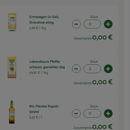
Stück
Erntesegen Ur-Salz,
Streudose 400g
wahl ändern
Artikelanzahl verringern (0 
Artikelanza
5,98 € /
1kg
0,00 €
Gesamtpreis:
Stück
Lebensbaum Pfeffer
schwarz, gemahlen 50g
wahl ändern
Artikelanzahl verringern (0 
Artikelanza
69,80 € /
1kg
0,00 €
Gesamtpreis:
Stück
Bio Planète Rapsöl
500ml
wahl ändern
Artikelanzahl verringern (0 
Artikelanza
9,38 € /
l
0,00 €
Gesamtpreis: