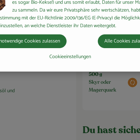
es sogar Bio-Kekse!) und uns somit erlaubt, Daten für unser M
zu sammeln. Da wir eure Privatsphäre sehr wertschätzen, habt 
stimmung mit der EU-Richtlinie 2009/136/EG (E-Privacy) die Möglichk
e Teig
inzustellen, an welche Dienstleister ihr Daten weitergebt.
eilen.
1 Stk
Aus
Radieschen
notwendige Cookies zulassen
Alle Cookies zul
nne
elle
Cookieeinstellungen
hmäßig
500 g
Skyr oder
Aus
psöl und
Magerquark
Du hast siche