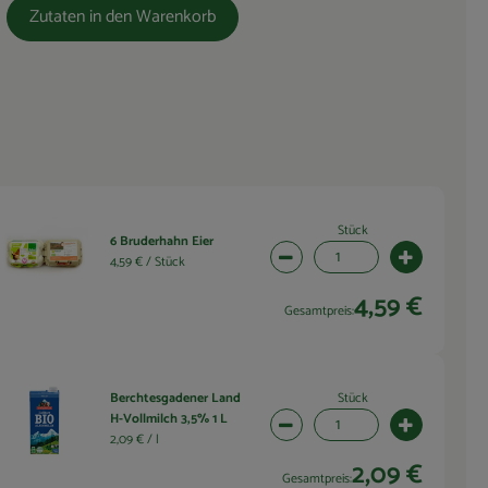
Zutaten in den Warenkorb
Stück
6 Bruderhahn Eier
wahl ändern
Artikelanzahl verringern (1 
Artikelanza
4,59 € /
Stück
4,59 €
Gesamtpreis:
Stück
Berchtesgadener Land
H-Vollmilch 3,5% 1 L
wahl ändern
Artikelanzahl verringern (1 
Artikelanza
2,09 € /
l
2,09 €
Gesamtpreis: