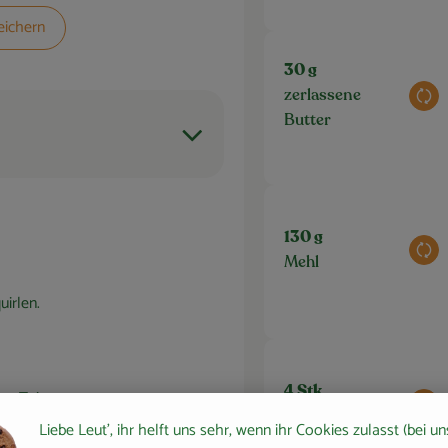
eichern
30 g
zerlassene
Aus
Butter
130 g
Aus
Mehl
uirlen.
4 Stk
um Teig
Aus
Pck Kresse
ie
Liebe Leut', ihr helft uns sehr, wenn ihr Cookies zulasst (bei un