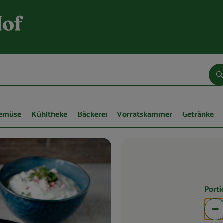
S
Gemüse
Kühltheke
Bäckerei
Vorratskammer
Getränke
Port
Po