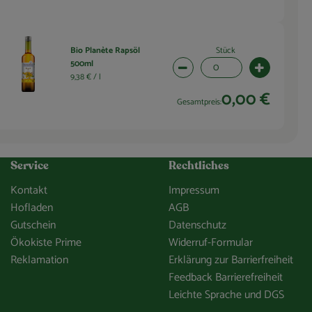
Stück
Bio Planète Rapsöl
500ml
wahl ändern
Artikelanzahl verringern (0 
Artikelanza
9,38 € /
l
0,00 €
Gesamtpreis:
Service
Rechtliches
Kontakt
Impressum
Hofladen
AGB
Gutschein
Datenschutz
Ökokiste Prime
Widerruf-Formular
Reklamation
Erklärung zur Barrierfreiheit
Feedback Barrierefreiheit
Leichte Sprache und DGS