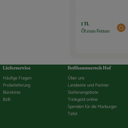
1 TL
Aus
Öl zum Fetten
Lieferservice
Boßhammersch Hof
Häufige Fragen
Über uns
Probelieferung
Landwirte und Partner
Bürokiste
Stellenangebote
B2B
Trinkgeld online
Spenden für die Marburger
Tafel
hof/
e.Bosshammersch.Hof
hammersch_hof
hannel/0029VbCaDbdJUM2iLBJEiG1n