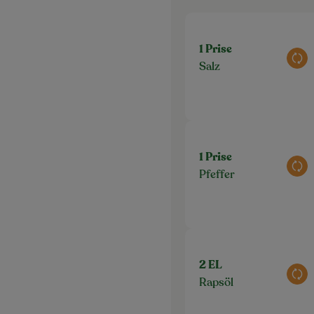
1 Prise
Aus
Salz
1 Prise
Aus
Pfeffer
2 EL
Aus
Rapsöl