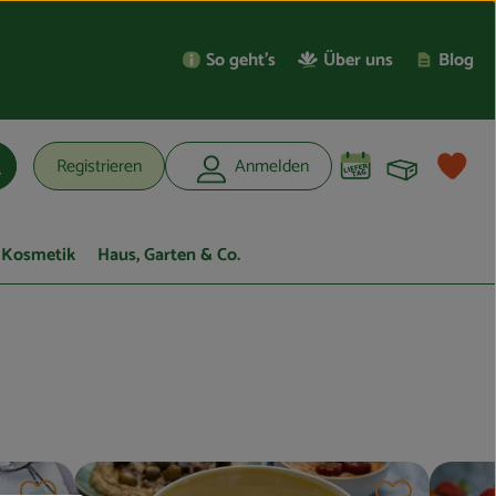
So geht’s
Über uns
Blog
Warenko
L
Registrieren
Anmelden
uchen
Kosmetik
Haus, Garten & Co.