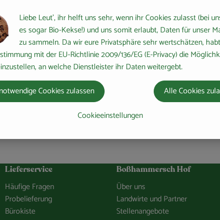
 hinzufügen
Rezept zu Favouriten hinzufügen
Liebe Leut', ihr helft uns sehr, wenn ihr Cookies zulasst (bei un
es sogar Bio-Kekse!) und uns somit erlaubt, Daten für unser M
zu sammeln. Da wir eure Privatsphäre sehr wertschätzen, habt 
stimmung mit der EU-Richtlinie 2009/136/EG (E-Privacy) die Möglichk
inzustellen, an welche Dienstleister ihr Daten weitergebt.
notwendige Cookies zulassen
Alle Cookies zul
oko-Brownies mit
Zitrus-Grieß-Kuchen
re
Cookieeinstellungen
7
Zutaten
einfach
8
Zuta
Schwierigkeit:
Lieferservice
Boßhammersch Hof
Häufige Fragen
Über uns
Probelieferung
Landwirte und Partner
Bürokiste
Stellenangebote