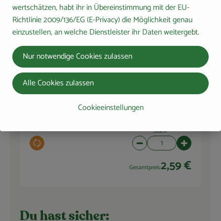
wertschätzen, habt ihr in Übereinstimmung mit der EU-
Stück
Richtlinie 2009/136/EG (E-Privacy) die Möglichkeit genau
Auswahl ändern
Artikelanzahl verringern 
Artikelanza
einzustellen, an welche Dienstleister ihr Daten weitergebt.
5,99 €
Gesamtpreis:
Nur notwendige Cookies zulassen
Alle Cookies zulassen
100 g
dennree
Vollmilchschokolade 100g
Vollmilchs
Cookieeinstellungen
25,90 € /
1kg
chokolade
Stück
Auswahl ändern
Artikelanzahl verringern 
Artikelanza
2,59 €
Gesamtpreis:
Du hast sicher: