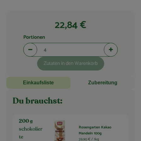
Blog
22,84 €
Portionen
Portionen verringern (aktuell 4 Portionen ausgewählt)
Portionen erhö
Zutaten in den Warenkorb
Einkaufsliste
Zubereitung
Du brauchst:
200 g
Rosengarten Kakao
schokolier
Mandeln 100g
te
39,90 € /
1kg