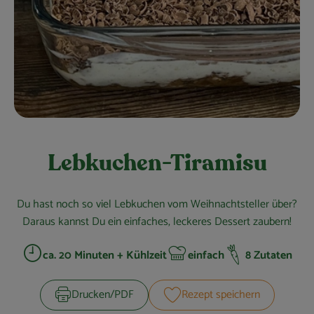
Obst & Gemüse
Kühltheke
Bäckerei
Vorratskammer
Getränke
Lebkuchen-Tiramisu
Kosmetik
Haus, Garten & Co.
Du hast noch so viel Lebkuchen vom Weihnachtsteller über?
Daraus kannst Du ein einfaches, leckeres Dessert zaubern!
ca. 20 Minuten + Kühlzeit
einfach
8 Zutaten
So geht’s
Zubreitungszeit:
Schwierigkeit:
Über uns
Drucken​/​PDF
Rezept speichern