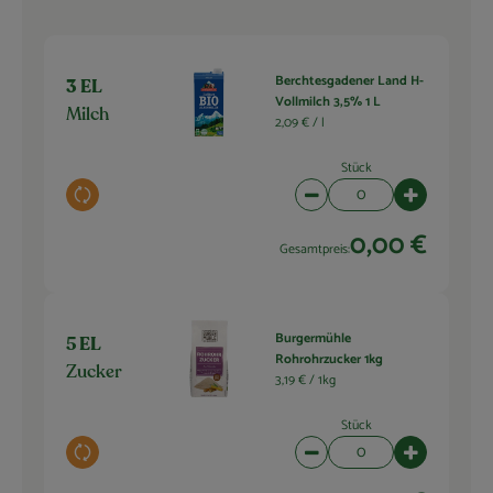
Berchtesgadener Land H-
3 EL
Vollmilch 3,5% 1 L
Milch
2,09 € /
l
Stück
Auswahl ändern
Artikelanzahl verringern 
Artikelanza
0,00 €
Gesamtpreis:
Burgermühle
5 EL
Rohrohrzucker 1kg
Zucker
3,19 € /
1kg
Stück
Auswahl ändern
Artikelanzahl verringern 
Artikelanza