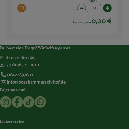
Stück
Auswahl ändern
Artikelanzahl verringern 
Artikelanza
0,00 €
Gesamtpreis:
Du hast eine Frage? Wir helfen gerne:
Marburger Ring 46,
35274 Großseelheim
064228976-0
info@bosshammersch-hof.de
Folge uns auf:
Externer Link zu https://www.instagram.com/bosshammersch
Externer Link zu https://www.facebook.com/Oekokist
Externer Link zu https://www.tiktok.com/@boss
Externer Link zu https://whatsapp.com/c
Lieferservice