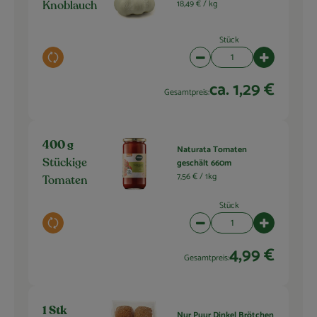
18,49 € /
kg
Knoblauch
Stück
Auswahl ändern
Artikelanzahl verringern 
Artikelanza
ca. 1,29 €
Gesamtpreis:
400 g
Naturata Tomaten
geschält 660m
Stückige
7,56 € /
1kg
Tomaten
Stück
Auswahl ändern
Artikelanzahl verringern 
Artikelanza
4,99 €
Gesamtpreis:
1 Stk
Nur Puur Dinkel Brötchen