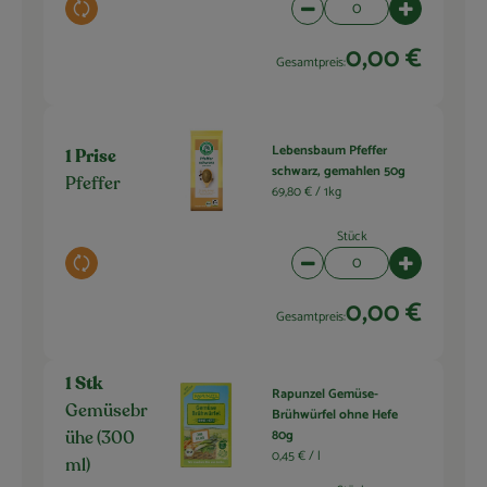
Auswahl ändern
Artikelanzahl verringern 
Artikelanza
0,00 €
Gesamtpreis:
Lebensbaum Pfeffer
1 Prise
schwarz, gemahlen 50g
Pfeffer
69,80 € /
1kg
Stück
Auswahl ändern
Artikelanzahl verringern 
Artikelanza
0,00 €
Gesamtpreis:
1 Stk
Rapunzel Gemüse-
Gemüsebr
Brühwürfel ohne Hefe
80g
ühe (300
0,45 € /
l
ml)