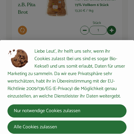
73% Vollkorn 6 Stück
z.B. Pita
13,30 € /
1kg
Brot
Stück
Auswahl ändern
Artikelanzahl verringern 
Artikelanza
3,99 €
Gesamtpreis:
Liebe Leut', ihr helft uns sehr, wenn ihr
Cookies zulasst (bei uns sind es sogar Bio-
Kekse!) und uns somit erlaubt, Daten für unser
Marketing zu sammeln. Da wir eure Privatsphäre sehr
Du hast sicher:
wertschätzen, habt ihr in Übereinstimmung mit der EU-
Richtlinie 2009/136/EG (E-Privacy) die Möglichkeit genau
einzustellen, an welche Dienstleister ihr Daten weitergebt.
Rapunzel Olivenöl Kreta
1 EL
nativ extra 0,5l
Olivenöl
Nur notwendige Cookies zulassen
29,98 € /
l
Stück
Alle Cookies zulassen
Auswahl ändern
Artikelanzahl verringern 
Artikelanza