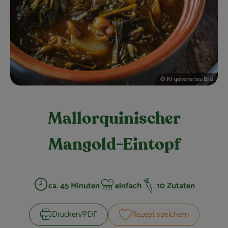
Obst & Gemüse
Kühltheke
Bäckerei
Vorratskammer
© KI-generiertes Bild
Getränke
Mallorquinischer
Kosmetik
Mangold-Eintopf
Haus, Garten & Co.
So geht’s
ca. 45 Minuten
einfach
10 Zutaten
Zubreitungszeit:
Schwierigkeit:
Über uns
Drucken​/​PDF
Rezept speichern