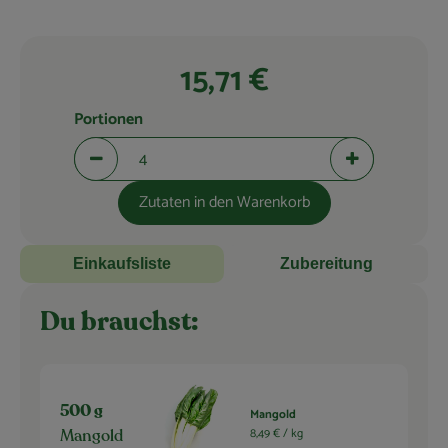
Blog
15,71 €
Portionen
Portionen verringern (aktuell 4 Portionen ausgewählt)
Portionen erhö
Zutaten in den Warenkorb
Einkaufsliste
Zubereitung
Du brauchst:
500 g
Mangold
8,49 € /
kg
Mangold