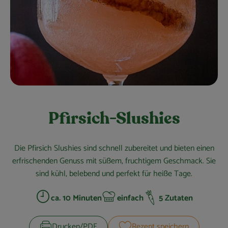
Obst & Gemüse
Kühltheke
Bäckerei
Vorratskammer
Getränke
Pfirsich-Slushies
Kosmetik
Haus, Garten & Co.
Die Pfirsich Slushies sind schnell zubereitet und bieten einen
erfrischenden Genuss mit süßem, fruchtigem Geschmack. Sie
sind kühl, belebend und perfekt für heiße Tage.
So geht’s
ca. 10 Minuten
einfach
5 Zutaten
Zubreitungszeit:
Schwierigkeit:
Über uns
Drucken​/​PDF
Rezept speichern