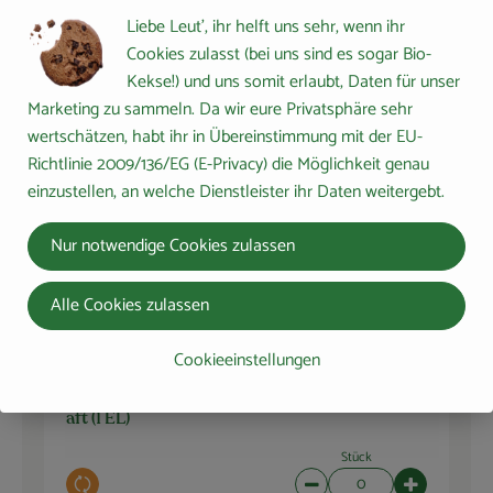
Du hast sicher:
Liebe Leut', ihr helft uns sehr, wenn ihr
Cookies zulasst (bei uns sind es sogar Bio-
Kekse!) und uns somit erlaubt, Daten für unser
Marketing zu sammeln. Da wir eure Privatsphäre sehr
Bioladen* Familienhonig
1 TL
wertschätzen, habt ihr in Übereinstimmung mit der EU-
250g
Honig
15,96 € /
1kg
Richtlinie 2009/136/EG (E-Privacy) die Möglichkeit genau
einzustellen, an welche Dienstleister ihr Daten weitergebt.
Stück
Auswahl ändern
Artikelanzahl verringern 
Artikelanza
Nur notwendige Cookies zulassen
0,00 €
Gesamtpreis:
Alle Cookies zulassen
Cookieeinstellungen
1 Stk
Zitronen
Zitronens
8,99 € /
kg
aft (1 EL)
Stück
Auswahl ändern