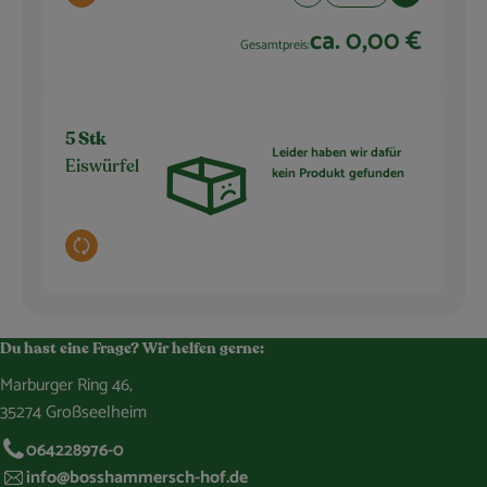
Artikelanzahl verringern 
Artikelanza
ca. 0,00 €
Gesamtpreis:
5 Stk
Leider haben wir dafür
Eiswürfel
kein Produkt gefunden
Auswahl ändern
Du hast eine Frage? Wir helfen gerne:
Marburger Ring 46,
35274 Großseelheim
064228976-0
info@bosshammersch-hof.de