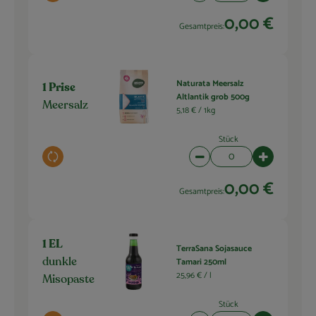
0,00 €
Gesamtpreis:
Naturata Meersalz
1 Prise
Altlantik grob 500g
Meersalz
5,18 € /
1kg
Stück
Auswahl ändern
Artikelanzahl verringern 
Artikelanza
0,00 €
Gesamtpreis:
1 EL
TerraSana Sojasauce
Tamari 250ml
dunkle
25,96 € /
l
Misopaste
Stück