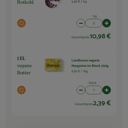
5,49 € /
kg
Rotkohl
kg
Auswahl ändern
Artikelanzahl verringern 
Artikelanza
10,98 €
Gesamtpreis:
1 EL
Landkrone vegane
Margarine im Block 250g
vegane
9,56 € /
1kg
Butter
Stück
Auswahl ändern
Artikelanzahl verringern 
Artikelanza
2,39 €
Gesamtpreis: