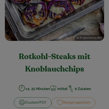
Obst & Gemüse
Kühltheke
Bäckerei
Vorratskammer
© KI-generiertes Bild
Getränke
Rotkohl-Steaks mit
Kosmetik
Knoblauchchips
Haus, Garten & Co.
So geht’s
ca. 35 Minuten
mittel
9 Zutaten
Zubreitungszeit:
Schwierigkeit:
Über uns
Drucken​/​PDF
Rezept speichern