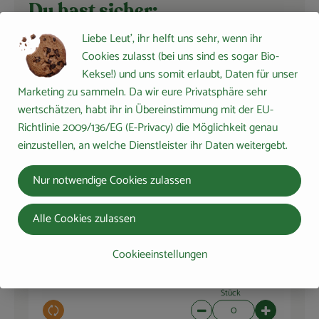
Du hast sicher:
Liebe Leut', ihr helft uns sehr, wenn ihr
Cookies zulasst (bei uns sind es sogar Bio-
Bioladen* Olivenöl nativ
Kekse!) und uns somit erlaubt, Daten für unser
4 EL
extra 1l
Marketing zu sammeln. Da wir eure Privatsphäre sehr
Olivenöl
14,99 € /
l
wertschätzen, habt ihr in Übereinstimmung mit der EU-
Richtlinie 2009/136/EG (E-Privacy) die Möglichkeit genau
Stück
einzustellen, an welche Dienstleister ihr Daten weitergebt.
Auswahl ändern
Artikelanzahl verringern 
Artikelanza
0,00 €
Nur notwendige Cookies zulassen
Gesamtpreis:
Alle Cookies zulassen
Rapunzel Olivenöl mild,
2 EL
nativ extra 0,5l
Cookieeinstellungen
Olivenöl
17,98 € /
l
Stück
Auswahl ändern
Artikelanzahl verringern 
Artikelanza