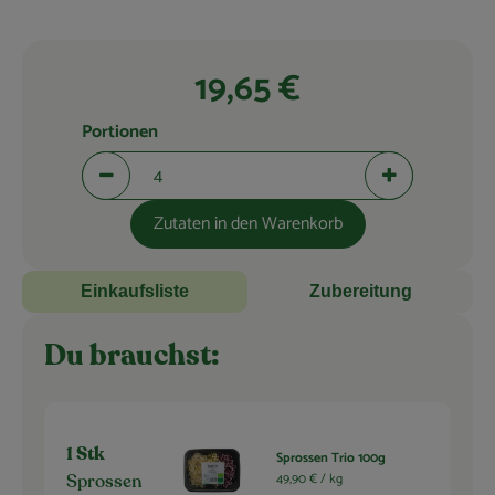
Blog
19,65 €
Portionen
Portionen verringern (aktuell 4 Portionen ausgewählt)
Portionen erhö
Zutaten in den Warenkorb
Einkaufsliste
Zubereitung
Du brauchst:
1 Stk
Sprossen Trio 100g
49,90 € /
kg
Sprossen