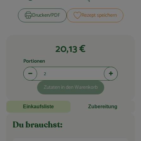
Zubreitungszeit:
Schwierigkeit:
Blog
Drucken​/​PDF
Rezept speichern
20,13 €
Portionen
Portionen verringern (aktuell 2 Portionen ausgewählt)
Portionen erhö
Zutaten in den Warenkorb
Einkaufsliste
Zubereitung
Du brauchst: