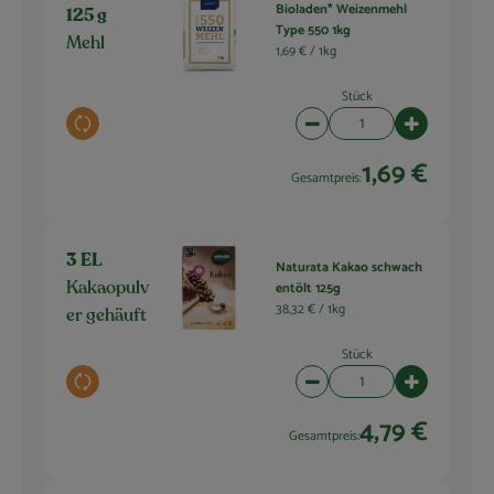
Bioladen* Weizenmehl
125 g
Type 550 1kg
Mehl
1,69 € /
1kg
Stück
Auswahl ändern
Artikelanzahl verringern 
Artikelanza
1,69 €
Gesamtpreis:
3 EL
Naturata Kakao schwach
entölt 125g
Kakaopulv
38,32 € /
1kg
er gehäuft
Stück
Auswahl ändern
Artikelanzahl verringern 
Artikelanza
4,79 €
Gesamtpreis: