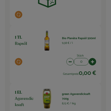
Auswahl ändern
1 TL
Bio Planète Rapsöl 500ml
9,38 € /
l
Rapsöl
Stück
Auswahl ändern
Artikelanzahl verringern 
Artikelanza
0,00 €
Gesamtpreis:
1 EL
green Agavendicksaft
700g
Agavendic
8,13 € /
1kg
ksaft