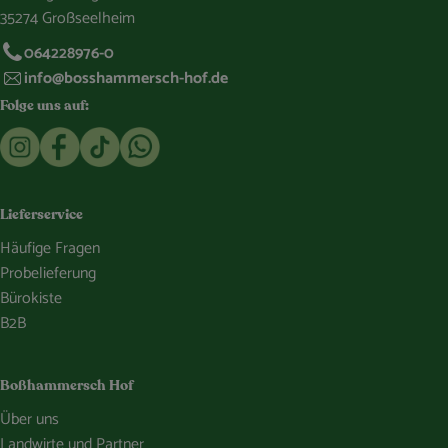
35274 Großseelheim
064228976-0
info@bosshammersch-hof.de
Folge uns auf:
Externer Link zu https://www.instagram.com/bosshammersch
Externer Link zu https://www.facebook.com/Oekokist
Externer Link zu https://www.tiktok.com/@boss
Externer Link zu https://whatsapp.com/c
Lieferservice
Häufige Fragen
Probelieferung
Bürokiste
B2B
Boßhammersch Hof
Über uns
Landwirte und Partner