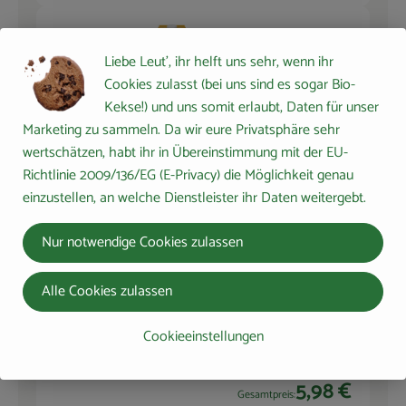
Allos Soja Drink 0%
200 ml
Liebe Leut', ihr helft uns sehr, wenn ihr
Zucker 1l
Sojamilch
2,29 € /
l
Cookies zulasst (bei uns sind es sogar Bio-
Kekse!) und uns somit erlaubt, Daten für unser
Stück
Marketing zu sammeln. Da wir eure Privatsphäre sehr
Auswahl ändern
Artikelanzahl verringern 
Artikelanza
wertschätzen, habt ihr in Übereinstimmung mit der EU-
2,29 €
Richtlinie 2009/136/EG (E-Privacy) die Möglichkeit genau
Gesamtpreis:
einzustellen, an welche Dienstleister ihr Daten weitergebt.
Nur notwendige Cookies zulassen
100 g
Vivani Feine Bitter 71%
Tafel
80g
Schokolad
Alle Cookies zulassen
37,38 € /
1kg
e
Stück
Cookieeinstellungen
Auswahl ändern
Artikelanzahl verringern 
Artikelanza
5,98 €
Gesamtpreis: