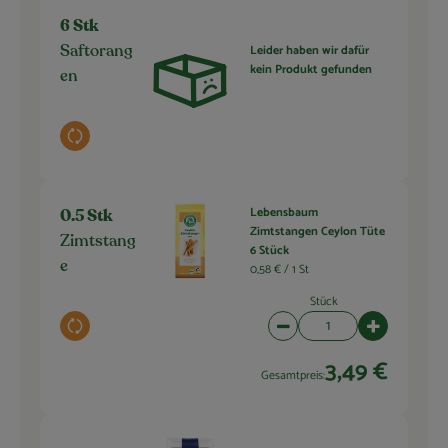
6 Stk
Leider haben wir dafür
Saftorang
kein Produkt gefunden
en
Auswahl ändern
Lebensbaum
0.5 Stk
Zimtstangen Ceylon Tüte
Zimtstang
6 Stück
e
0,58 € /
1 St
Stück
Auswahl ändern
Artikelanzahl verringern 
Artikelanza
3,49 €
Gesamtpreis: