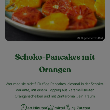
Obst & Gemüse
Kühltheke
Bäckerei
Vorratskammer
© KI-generiertes Bild
Getränke
Schoko-Pancakes mit
Kosmetik
Orangen
Haus, Garten & Co.
Wer mag sie nicht? Fluffige Pancakes, diesmal in der Schoko-
So geht’s
Variante, mit einem Topping aus karamellisierten
Orangenscheiben und mit Zimtaroma … ein Traum!
Über uns
40 Minuten
mittel
13 Zutaten