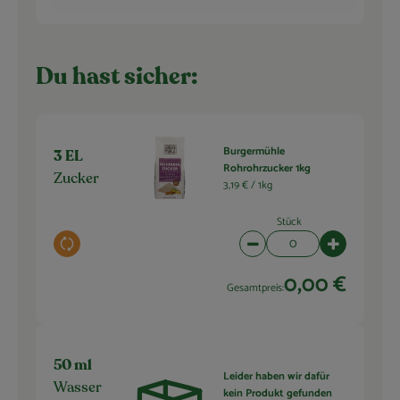
Du hast sicher:
Burgermühle
3 EL
Rohrohrzucker 1kg
Zucker
3,19 € /
1kg
Stück
Auswahl ändern
Artikelanzahl verringern 
Artikelanza
0,00 €
Gesamtpreis:
50 ml
Leider haben wir dafür
Wasser
kein Produkt gefunden