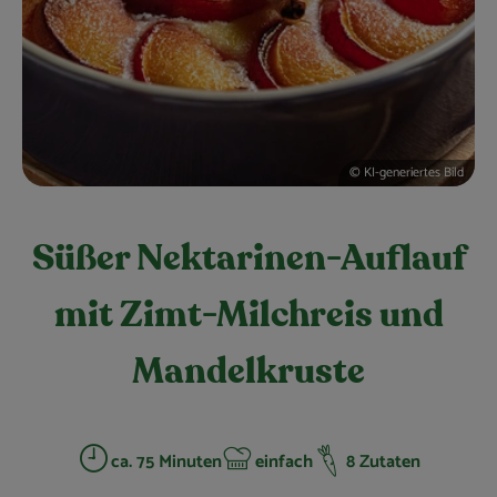
Obst & Gemüse
Kühltheke
Bäckerei
Vorratskammer
© KI-generiertes Bild
Getränke
Süßer Nektarinen-Auflauf
Kosmetik
mit Zimt-Milchreis und
Haus, Garten & Co.
Mandelkruste
So geht’s
Über uns
ca. 75 Minuten
einfach
8 Zutaten
Zubreitungszeit:
Schwierigkeit: