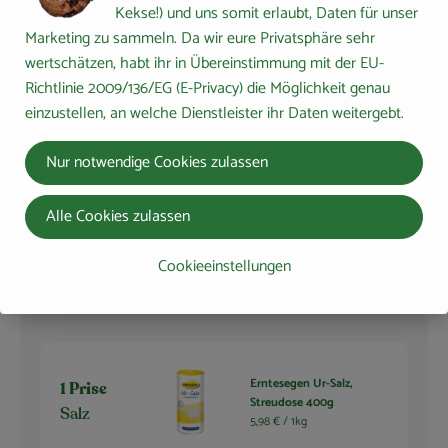
Kekse!) und uns somit erlaubt, Daten für unser
Marketing zu sammeln. Da wir eure Privatsphäre sehr
50 g
Rapunzel
wertschätzen, habt ihr in Übereinstimmung mit der EU-
Mandelblättchen 100g
Mandelblä
Richtlinie 2009/136/EG (E-Privacy) die Möglichkeit genau
37,90 € /
1kg
ttchen
einzustellen, an welche Dienstleister ihr Daten weitergebt.
Stück
Auswahl ändern
Artikelanzahl verringern 
Artikelanza
Nur notwendige Cookies zulassen
3,79 €
Gesamtpreis:
Alle Cookies zulassen
Cookieeinstellungen
Du hast sicher:
Erntesegen Ur-Salz,
1 Prise
Streudose 400g
Salz
5,98 € /
1kg