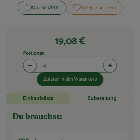
Blog
Drucken​/​PDF
Rezept speichern
19,08 €
Portionen
Portionen verringern (aktuell 4 Portionen ausgewählt)
Portionen erhö
Zutaten in den Warenkorb
Einkaufsliste
Zubereitung
Du brauchst: