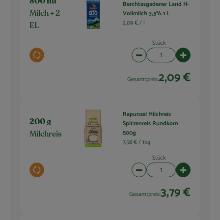
800 ml
Berchtesgadener Land H-
Vollmilch 3,5% 1 L
Milch + 2
2,09 € /
l
EL
Stück
Auswahl ändern
Artikelanzahl verringern 
Artikelanza
2,09 €
Gesamtpreis:
Rapunzel Milchreis
200 g
Spitzenreis Rundkorn
500g
Milchreis
7,58 € /
1kg
Stück
Auswahl ändern
Artikelanzahl verringern 
Artikelanza
3,79 €
Gesamtpreis: