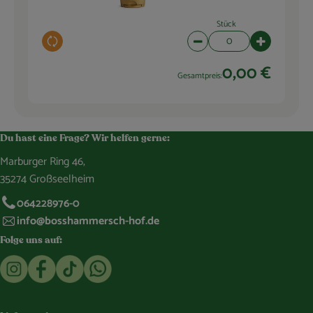
Stück
Auswahl ändern
Artikelanzahl verringern 
Artikelanza
0,00 €
Gesamtpreis:
Du hast eine Frage? Wir helfen gerne:
Marburger Ring 46,
35274 Großseelheim
064228976-0
info@bosshammersch-hof.de
Folge uns auf:
Externer Link zu https://www.instagram.com/bosshammersch
Externer Link zu https://www.facebook.com/Oekokist
Externer Link zu https://www.tiktok.com/@boss
Externer Link zu https://whatsapp.com/c