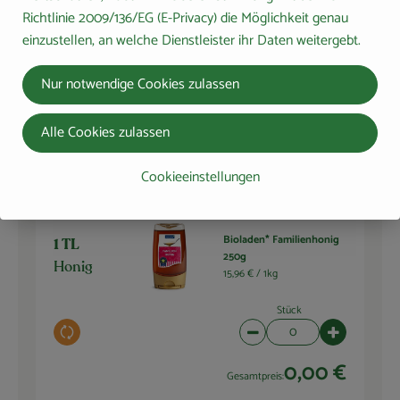
Stück
Richtlinie 2009/136/EG (E-Privacy) die Möglichkeit genau
Auswahl ändern
Artikelanzahl verringern 
Artikelanza
einzustellen, an welche Dienstleister ihr Daten weitergebt.
2,09 €
Gesamtpreis:
Nur notwendige Cookies zulassen
Alle Cookies zulassen
Du hast sicher:
Cookieeinstellungen
Bioladen* Familienhonig
1 TL
250g
Honig
15,96 € /
1kg
Stück
Auswahl ändern
Artikelanzahl verringern 
Artikelanza
0,00 €
Gesamtpreis: