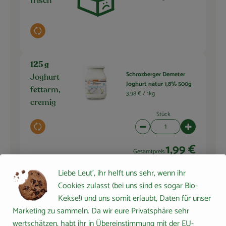
frisch
Auswahl ändern
125 g
Schrozberger Demeter
Joghurt
Joghurt natur 1,8% 500g
fettarm,
3,98 € /
1kg
cremig
Stück
Auswahl ändern
Artikelanzahl verringern 
Artikelanza
1,99 €
Gesamtpreis:
Liebe Leut', ihr helft uns sehr, wenn ihr
Cookies zulasst (bei uns sind es sogar Bio-
Berchtesgadener Land H-
125 ml
Kekse!) und uns somit erlaubt, Daten für unser
Vollmilch 3,5% 1 L
Milch
Marketing zu sammeln. Da wir eure Privatsphäre sehr
2,09 € /
l
wertschätzen, habt ihr in Übereinstimmung mit der EU-