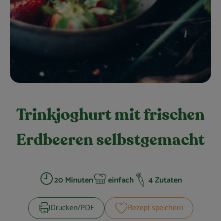
Obst & Gemüse
Kühltheke
Bäckerei
Vorratskammer
Getränke
Trinkjoghurt mit frischen
Kosmetik
Erdbeeren selbstgemacht
Haus, Garten & Co.
So geht’s
20 Minuten
einfach
4 Zutaten
Zubreitungszeit:
Schwierigkeit:
Über uns
Drucken​/​PDF
Rezept speichern