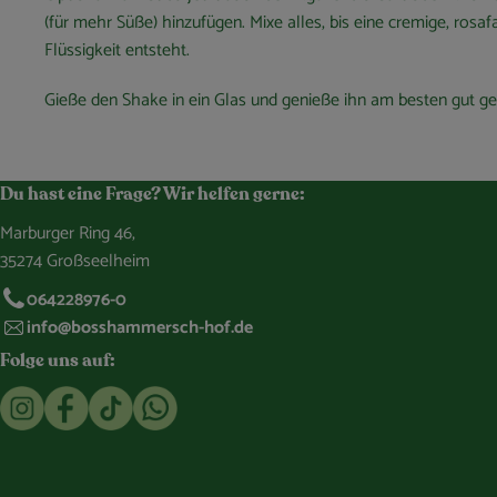
(für mehr Süße) hinzufügen. Mixe alles, bis eine cremige, rosa
Flüssigkeit entsteht.
Gieße den Shake in ein Glas und genieße ihn am besten gut ge
Du hast eine Frage? Wir helfen gerne:
Marburger Ring 46,
35274 Großseelheim
064228976-0
info@bosshammersch-hof.de
Folge uns auf:
Externer Link zu https://www.instagram.com/bosshammersch
Externer Link zu https://www.facebook.com/Oekokist
Externer Link zu https://www.tiktok.com/@boss
Externer Link zu https://whatsapp.com/c