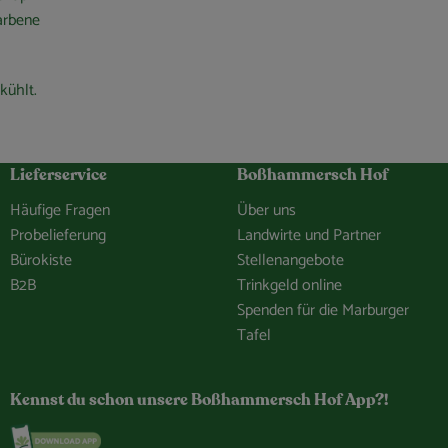
farbene
kühlt.
Lieferservice
Boßhammersch Hof
Häufige Fragen
Über uns
Probelieferung
Landwirte und Partner
Bürokiste
Stellenangebote
B2B
Trinkgeld online
Spenden für die Marburger
Tafel
hof/
e.Bosshammersch.Hof
hammersch_hof
hannel/0029VbCaDbdJUM2iLBJEiG1n
Kennst du schon unsere Boßhammersch Hof App?!
Externer Link zu https://www.bosshammersch-hof.d