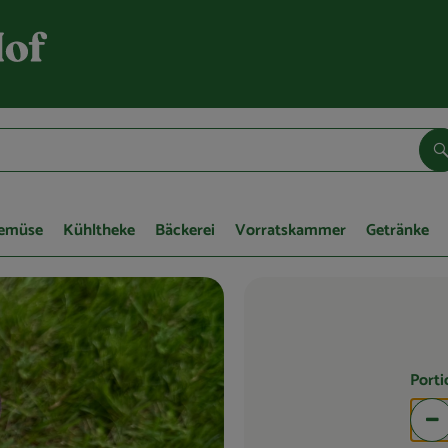
S
Gemüse
Kühltheke
Bäckerei
Vorratskammer
Getränke
Port
Po