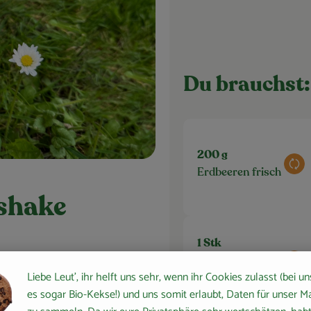
Du brauchst:
200 g
Aus
Erdbeeren frisch
shake
1 Stk
Saft einer halben
Aus
Zutaten
Liebe Leut', ihr helft uns sehr, wenn ihr Cookies zulasst (bei un
Zitrone
es sogar Bio-Kekse!) und uns somit erlaubt, Daten für unser M