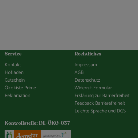
Service
Rechtliches
Kontakt
Impressum
Hofladen
AGB
Gutschein
Datenschutz
Ökokiste Prime
Widerruf-Formular
Reklamation
Erklärung zur Barrierfreiheit
Feedback Barrierefreiheit
Leichte Sprache und DGS
Kontrollstelle: DE-ÖKO-037
e/so-gehts/unsere-app.html
Externer Link zu https://www.oekokiste.de/
Externer Link zu https://www.demeter.de/
Externer Link zu https://germany