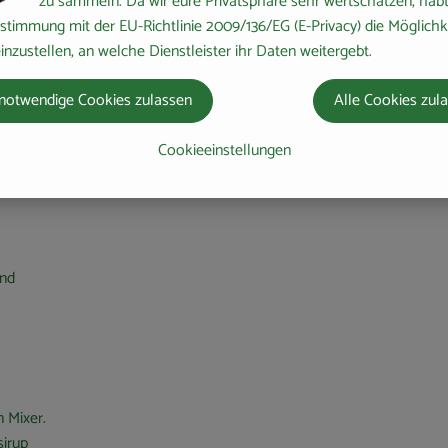
zu sammeln. Da wir eure Privatsphäre sehr wertschätzen, habt 
eichern
stimmung mit der EU-Richtlinie 2009/136/EG (E-Privacy) die Möglichk
300 ml
inzustellen, an welche Dienstleister ihr Daten weitergebt.
Haferdrink
(alternativ:
Aus
notwendige Cookies zulassen
Alle Cookies zul
Mandel- oder
Sojadrink)
Cookieeinstellungen
und
n Mixer.
sirup