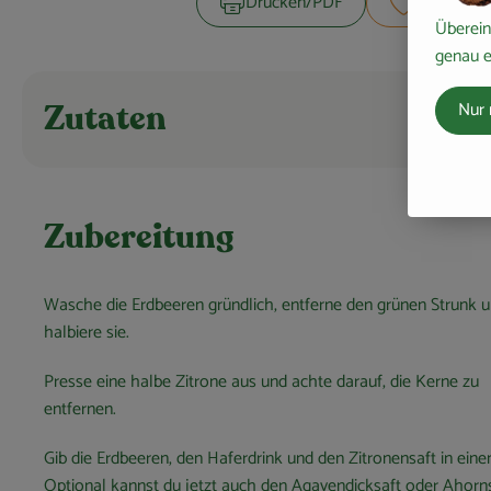
Drucken​/​PDF
Rezept sp
Überein
genau e
Nur 
Zutaten
Zubereitung
Wasche die Erdbeeren gründlich, entferne den grünen Strunk 
halbiere sie.
Presse eine halbe Zitrone aus und achte darauf, die Kerne zu
entfernen.
Gib die Erdbeeren, den Haferdrink und den Zitronensaft in eine
Optional kannst du jetzt auch den Agavendicksaft oder Ahorn