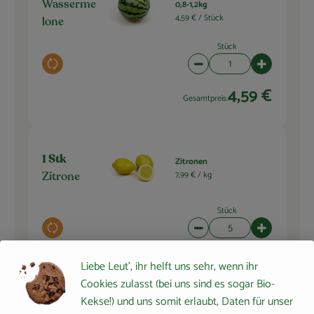
0,8-1,2kg
Wasserme
4,59 € /
Stück
lone
Stück
Auswahl ändern
Artikelanzahl verringern 
Artikelanza
4,59 €
Gesamtpreis:
1 Stk
Zitronen
7,99 € /
kg
Zitrone
Stück
Auswahl ändern
Artikelanzahl verringern 
Artikelanza
ca. 2,00 €
Gesamtpreis:
Liebe Leut', ihr helft uns sehr, wenn ihr
Cookies zulasst (bei uns sind es sogar Bio-
Kekse!) und uns somit erlaubt, Daten für unser