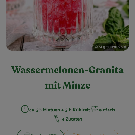
Obst & Gemüse
Kühltheke
Bäckerei
Vorratskammer
© KI-generiertes Bild
Getränke
Wassermelonen-Granita
Kosmetik
mit Minze
Haus, Garten & Co.
So geht’s
ca. 30 Mintuen + 3 h Kühlzeit
einfach
Zubreitungszeit:
Schwierigkeit:
4 Zutaten
Über uns