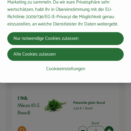
Marketing zu sammeln. Da wir eure Privatsphäre sehr
Du hast sicher:
wertschätzen, habt ihr in Übereinstimmung mit der EU-
Richtlinie 2009/136/EG (E-Privacy) die Möglichkeit genau
einzustellen, an welche Dienstleister ihr Daten weitergebt.
Naturata Rübenzucker
50 g
500g
Nur notwendige Cookies zulassen
Zucker
7,58 € /
1kg
Alle Cookies zulassen
Stück
Auswahl ändern
Artikelanzahl verringern 
Artikelanza
Cookieeinstellungen
0,00 €
Gesamtpreis:
1 Stk
Petersilie glatt Bund
Minze (0.5
3,49 € /
Bund
Bund)
Bund