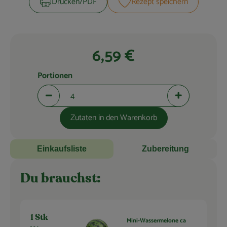
Drucken​/​PDF
Rezept speichern
Blog
6,59 €
Portionen
Portionen verringern (aktuell 4 Portionen ausgewählt)
Portionen erhö
Zutaten in den Warenkorb
Einkaufsliste
Zubereitung
Du brauchst:
1 Stk
Mini-Wassermelone ca