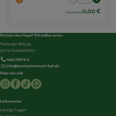
Auswahl ändern
Artikelanzahl verringern
Artikelanza
0,00 €
Gesamtpreis:
Du hast eine Frage? Wir helfen gerne:
Marburger Ring 46,
35274 Großseelheim
064228976-0
info@bosshammersch-hof.de
Folge uns auf:
Externer Link zu https://www.instagram.com/bosshammersch
Externer Link zu https://www.facebook.com/Oekokist
Externer Link zu https://www.tiktok.com/@boss
Externer Link zu https://whatsapp.com/c
Lieferservice
Häufige Fragen