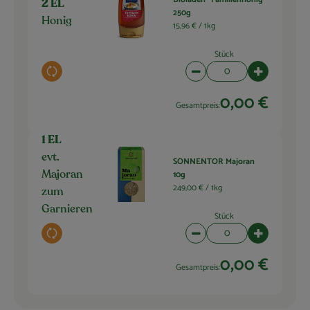
2 EL
250g
Honig
15,96 € /
1kg
Stück
Auswahl ändern
Artikelanzahl verringern 
Artikelanza
0,00 €
Gesamtpreis:
1 EL
evt.
SONNENTOR Majoran
10g
Majoran
249,00 € /
1kg
zum
Garnieren
Stück
Auswahl ändern
Artikelanzahl verringern 
Artikelanza
0,00 €
Gesamtpreis: