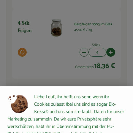
4 Stk
Bergfeigen 100g im Glas
45,90 € /
kg
Feigen
Stück
Auswahl ändern
Artikelanzahl verringern 
Artikelanza
18,36 €
Gesamtpreis:
Du hast sicher:
Liebe Leut', ihr helft uns sehr, wenn ihr
Cookies zulasst (bei uns sind es sogar Bio-
Kekse!) und uns somit erlaubt, Daten für unser
Marketing zu sammeln. Da wir eure Privatsphäre sehr
Erntesegen Ur-Salz,
1 Prise
wertschätzen, habt ihr in Übereinstimmung mit der EU-
Streudose 400g
Salz
5,98 € /
1kg