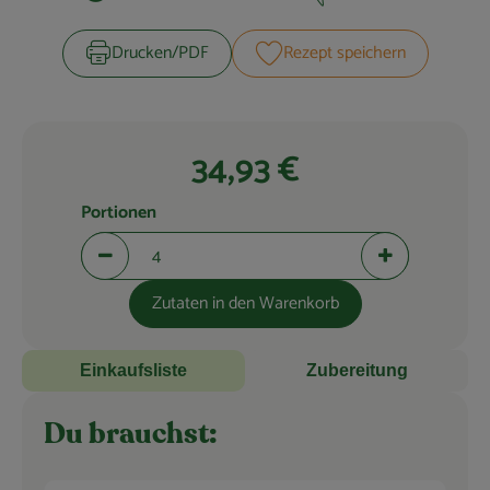
Zubreitungszeit:
Schwierigkeit:
Blog
Drucken​/​PDF
Rezept speichern
34,93 €
Portionen
Portionen verringern (aktuell 4 Portionen ausgewählt)
Portionen erhö
Zutaten in den Warenkorb
Einkaufsliste
Zubereitung
Du brauchst: