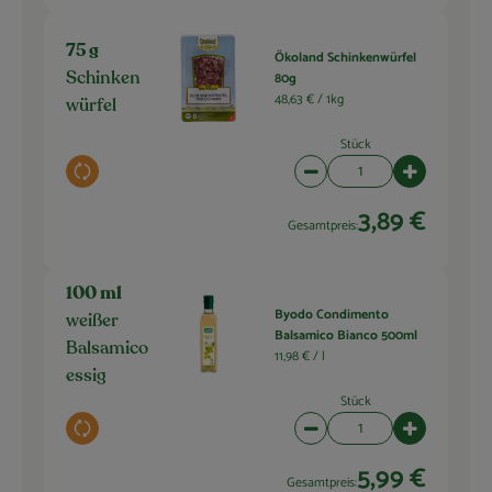
75 g
Ökoland Schinkenwürfel
80g
Schinken
48,63 € /
1kg
würfel
Stück
Auswahl ändern
Artikelanzahl verringern 
Artikelanza
3,89 €
Gesamtpreis:
100 ml
Byodo Condimento
weißer
Balsamico Bianco 500ml
Balsamico
11,98 € /
l
essig
Stück
Auswahl ändern
Artikelanzahl verringern 
Artikelanza
5,99 €
Gesamtpreis: