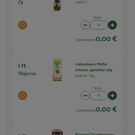
7,49 € /
l
Öl
Stück
Auswahl ändern
Artikelanzahl verringern 
Artikelanza
0,00 €
Gesamtpreis:
Lebensbaum Pfeffer
1 TL
schwarz, gemahlen 50g
Majoran
69,80 € /
1kg
Stück
Auswahl ändern
Artikelanzahl verringern 
Artikelanza
0,00 €
Gesamtpreis:
Bioladen* Familienhonig