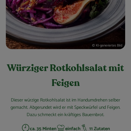
Obst & Gemüse
Kühltheke
Bäckerei
Vorratskammer
© KI-generiertes Bild
Getränke
Würziger Rotkohlsalat mit
Kosmetik
Feigen
Haus, Garten & Co.
Dieser würzige Rotkohlsalat ist im Handumdrehen selber
So geht’s
gemacht. Abgerundet wird er mit Speckwürfel und Feigen.
Dazu schmeckt ein kräftiges Bauernbrot.
Über uns
ca. 35 Minten
einfach
11 Zutaten