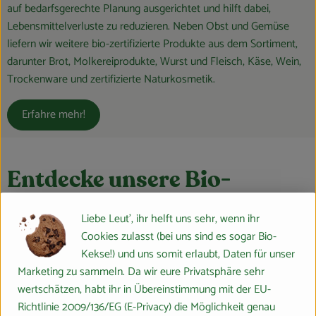
auf bedarfsgerechte Planung ausgerichtet und hilft dabei,
Lebensmittelverluste zu reduzieren. Neben Obst und Gemüse
liefern wir weitere bio-zertifizierte Produkte aus dem Sortiment,
darunter Brot, Molkereiprodukte, Wurst und Fleisch, Käse, Wein,
Trockenware und zertifizierte Naturkosmetik.
Erfahre mehr!
Entdecke unsere Bio-
Kochkisten 👩‍🍳
Liebe Leut', ihr helft uns sehr, wenn ihr
Cookies zulasst (bei uns sind es sogar Bio-
Kekse!) und uns somit erlaubt, Daten für unser
Alles, was du für eine Mahlzeit
Marketing zu sammeln. Da wir eure Privatsphäre sehr
wertschätzen, habt ihr in Übereinstimmung mit der EU-
brauchst, mit nur einem Klick
Richtlinie 2009/136/EG (E-Privacy) die Möglichkeit genau