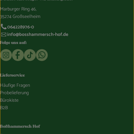
Marburger Ring 46,
35274 Großseelheim
064228976-0
info@bosshammersch-hof.de
Folge uns auf:
Externer Link zu https://www.instagram.com/bosshammersch
Externer Link zu https://www.facebook.com/Oekokist
Externer Link zu https://www.tiktok.com/@boss
Externer Link zu https://whatsapp.com/c
Lieferservice
Häufige Fragen
Probelieferung
Bürokiste
B2B
Boßhammersch Hof