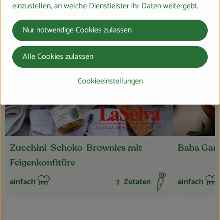
bestellen!
einzustellen, an welche Dienstleister ihr Daten weitergebt.
Nur notwendige Cookies zulassen
Alle Cookies zulassen
Rezept zu Favouri
Cookieeinstellungen
Zucchini-Schoko-Brownies mit
Baba Gan
Feigenkonfitüre
einfach
7
Zutaten
einfach
Schwierigkeit:
Schwierigkei