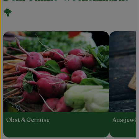
🥦
Obst & Gemüse
Ausgewäh