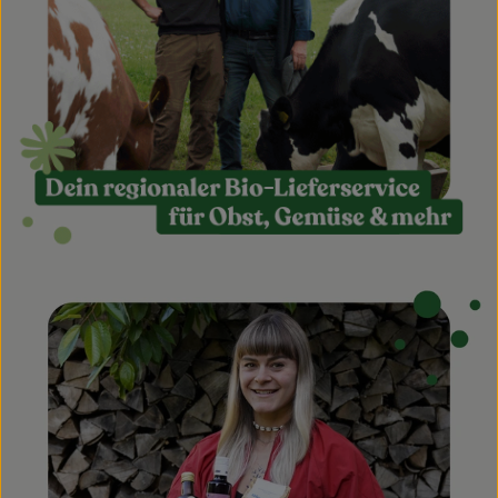
Obst & Gemüse
Kühltheke
Bäckerei
Vorratskammer
Getränke
Kosmetik
Haus, Garten & Co.
So geht’s
Über uns