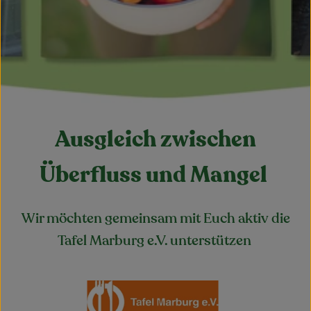
Obst & Gemüse
Kühltheke
Bäckerei
Vorratskammer
Ausgleich zwischen
Getränke
Kosmetik
Überfluss und Mangel
Haus, Garten & Co.
Wir möchten gemeinsam mit Euch aktiv die
Tafel Marburg e.V. unterstützen
So geht’s
Über uns