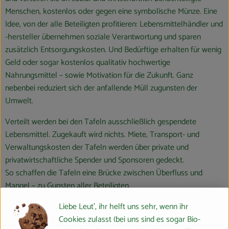
Menschen, kostenlos oder gegen eine symbolische Münze. Eine
Idee, von der alle Beteiligten profitieren: Lebensmittelhändler und
-hersteller übernehmen soziale Verantwortung und sparen
zusätzlich Entsorgungskosten. Und Bedürftige erhalten für wenig
Geld oder sogar kostenlos qualitativ hochwertige
Nahrungsmittel – sowie Motivation für die Zukunft. Ganz
nebenbei reduziert sich der anfallende Müll zugunsten der
Umwelt.
Verteilt werden bei den Tafeln ausschließlich gespendete
Lebensmittel. Zugekauft wird nichts. Miete, Transport- und
Verwaltungskosten der Tafeln werden über private und
privatwirtschaftliche Spender und Sponsoren gedeckt.
So schaffen die Tafeln eine Brücke zwischen Überfluss und
Mangel – zu Gunsten aller Beteiligten.
Liebe Leut', ihr helft uns sehr, wenn ihr
Unsere konkrete Idee
Cookies zulasst (bei uns sind es sogar Bio-