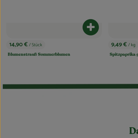
kt zum Warenkorb hinzufügen
Produkt zum Warenkor
9,49 €
3,99 €
/ kg
/ kg
, Preis:
, Preis:
Spitzpaprika grün
Zucchini gelb
Da