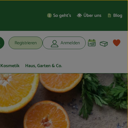
So geht’s
Über uns
Blog
Warenko
L
Registrieren
Anmelden
uchen
Kosmetik
Haus, Garten & Co.