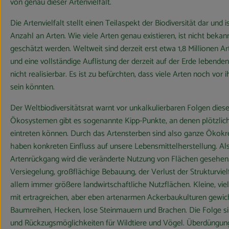
von genau dieser Artenvielfalt.
Die Artenvielfalt stellt einen Teilaspekt der Biodiversität dar und i
Anzahl an Arten. Wie viele Arten genau existieren, ist nicht bek
geschätzt werden. Weltweit sind derzeit erst etwa 1,8 Millionen Ar
und eine vollständige Auflistung der derzeit auf der Erde lebenden
nicht realisierbar. Es ist zu befürchten, dass viele Arten noch vo
sein könnten.
Der Weltbiodiversitätsrat warnt vor unkalkulierbaren Folgen diese
Ökosystemen gibt es sogenannte Kipp-Punkte, an denen plötzli
eintreten können. Durch das Artensterben sind also ganze Ökokr
haben konkreten Einfluss auf unsere Lebensmittelherstellung. Al
Artenrückgang wird die veränderte Nutzung von Flächen gesehe
Versiegelung, großflächige Bebauung, der Verlust der Strukturviel
allem immer größere landwirtschaftliche Nutzflächen. Kleine, vie
mit ertragreichen, aber eben artenarmen Ackerbaukulturen gewich
Baumreihen, Hecken, lose Steinmauern und Brachen. Die Folge si
und Rückzugsmöglichkeiten für Wildtiere und Vögel. Überdüngung, 