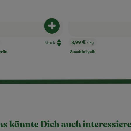
b hinzufügen
Produkt zum Warenkorb hinzufügen
5,69 €
/ kg
, Preis:
Hokkaido Kürbis
Deutschland
, Herkunft:
s könnte Dich auch interessier