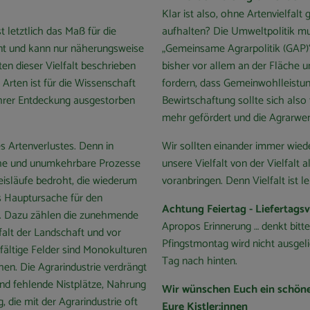
Klar ist also, ohne Artenvielfalt
st letztlich das Maß für die
aufhalten? Die Umweltpolitik mus
annt und kann nur näherungsweise
„Gemeinsame Agrarpolitik (GAP)
ten dieser Vielfalt beschrieben
bisher vor allem an der Fläche u
 Arten ist für die Wissenschaft
fordern, dass Gemeinwohlleistun
r ihrer Entdeckung ausgestorben
Bewirtschaftung sollte sich als
mehr gefördert und die Agrarwe
s Artenverlustes. Denn in
Wir sollten einander immer wiede
che und unumkehrbare Prozesse
unsere Vielfalt von der Vielfalt
eisläufe bedroht, die wiederum
voranbringen. Denn Vielfalt ist l
s Hauptursache für den
Achtung Feiertag - Liefertags
n. Dazu zählen die zunehmende
Apropos Erinnerung … denkt bitt
falt der Landschaft und vor
Pfingstmontag wird nicht ausgeli
lfältige Felder sind Monokulturen
Tag nach hinten.
en. Die Agrarindustrie verdrängt
nd fehlende Nistplätze, Nahrung
Wir wünschen Euch ein schön
die mit der Agrarindustrie oft
Eure Kistler:innen