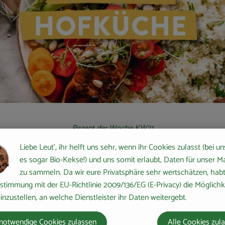
Rezept der Woche KW21
Liebe Leut', ihr helft uns sehr, wenn ihr Cookies zulasst (bei un
aten-Spinat-Frittata mit 
es sogar Bio-Kekse!) und uns somit erlaubt, Daten für unser M
zu sammeln. Da wir eure Privatsphäre sehr wertschätzen, habt 
stimmung mit der EU-Richtlinie 2009/136/EG (E-Privacy) die Möglichk
inzustellen, an welche Dienstleister ihr Daten weitergebt.
Zu den Rezepten
notwendige Cookies zulassen
Alle Cookies zul