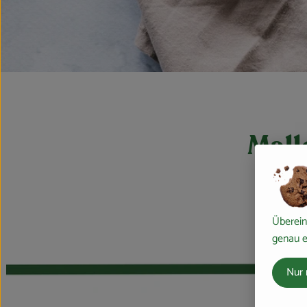
Mall
Überein
genau e
Nur 