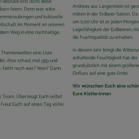
 deshalb erst recht diese
Andreas aus Langenstein ist ger
arn feiern. Denn was wäre
mitten in der Erdbeer-Saison. D
sammenzubringen und kulturelle
um 5.00 Uhr ist er jeden Morgen 
sellschaft im Moment an unseren
Lagerfähigkeit der Erdbeeren, mü
dem Weg in eine nachhaltige,
die Fruchtqualität zu erhalten.
In diesem Jahr bringt die Witte
n Themenwelten eine Liste
anhaltende Feuchtigkeit hat der
ndet. Also schaut mal
rein
und
grundsätzlich mit einem größere
zu. Fehlt noch was? Nein? Dann
Einfluss auf eine gute Ernte.
Wir wünschen Euch eine schöne
Eure Kistler:innen
ges Team. Überzeugt Euch selbst
Freut Euch auf einen Tag voller