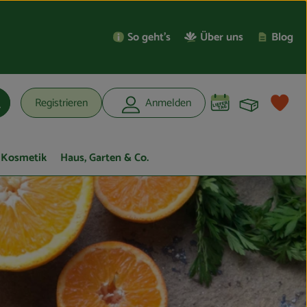
So geht’s
Über uns
Blog
Warenko
L
Registrieren
Anmelden
uchen
Kosmetik
Haus, Garten & Co.