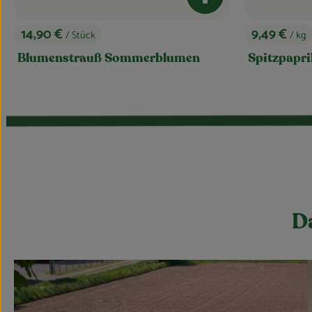
kt zum Warenkorb hinzufügen
Produkt zum Warenkor
9,49 €
3,99 €
/ kg
/ kg
, Preis:
, Preis:
Spitzpaprika grün
Zucchini g
Da