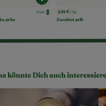
b hinzufügen
Produkt zum Warenkorb hinzufügen
4,99 €
/ kg
, Preis:
elb
Hokkaido Kürbis
s könnte Dich auch interessier