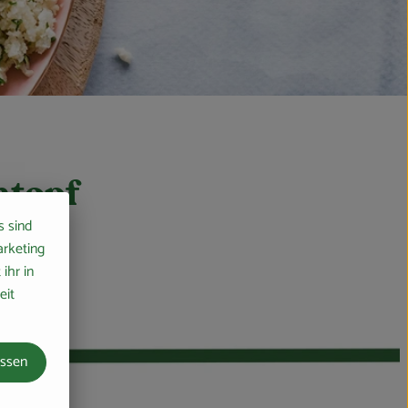
ntopf
s sind
arketing
ihr in
eit
assen