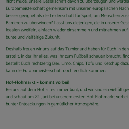
nicht müde, unsere Gesellschaft davon zu überzeugen und werden
Europameisterschaft gemeinsam mit unseren europäischen Nachb
besser geeignet als die Leidenschaft für Sport, um Menschen zu
Barrieren zu überwinden? Lasst uns diejenigen, die in unserer Ge
Idealen zweifeln, einfach wieder einsammeln und mitnehmen auf 
bunte und vielfältige Zukunft.
Deshalb freuen wir uns auf das Turnier und haben für Euch in de
erstellt, in der Ihr alles, was Ihr zum Fußball schauen braucht, fi
bestellt Euch rechtzeitig Bier, Limo, Chips, Tofu und Ketchup da
kann die Europameisterschaft doch endlich kommen.
Hof-Flohmarkt – kommt vorbei!
Bei uns auf dem Hof ist es immer bunt, und wir sind ein vielfälti
und schaut am 22. Juni bei unserem ersten Hof-Flohmarkt vorbei. 
bunter Entdeckungen in gemütlicher Atmosphäre.