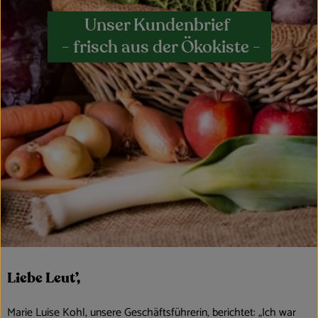
Obst & Gemüse
Unser Kundenbrief
- frisch aus der Ökokiste -
Kühltheke
Bäckerei
Vorratskammer
Getränke
Kosmetik
Haus, Garten & Co.
So geht’s
Liebe Leut’,
Über uns
Marie Luise Kohl, unsere Geschäftsführerin, berichtet: „Ich war