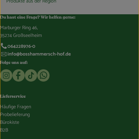
Produkte aus der Region
Du hast eine Frage? Wir helfen gerne:
Marburger Ring 46,
35274 Großseelheim
064228976-0
info@bosshammersch-hof.de
Folge uns auf:
Externer Link zu https://www.instagram.com/bosshammersch
Externer Link zu https://www.facebook.com/Oekokist
Externer Link zu https://www.tiktok.com/@boss
Externer Link zu https://whatsapp.com/c
Lieferservice
Häufige Fragen
Probelieferung
Bürokiste
B2B