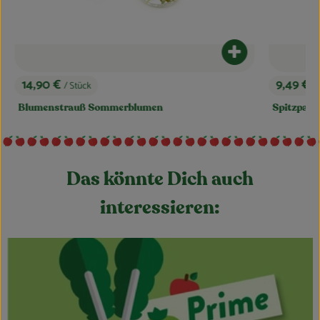
dukt zum Warenkorb hinzufügen
Produkt zum Ware
9,49 €
3,99 €
/ kg
/ 
, Preis:
, Preis:
Spitzpaprika grün
Zucchini 
Das könnte Dich auch
interessieren: