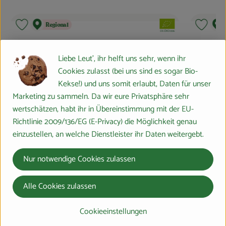
d:
, Verband:
Regional
Produkt zu Favouriten hinzufügen
Produkt
, Kontrollstelle:
DE-ÖKO-006
Liebe Leut', ihr helft uns sehr, wenn ihr
Cookies zulasst (bei uns sind es sogar Bio-
Kekse!) und uns somit erlaubt, Daten für unser
Marketing zu sammeln. Da wir eure Privatsphäre sehr
wertschätzen, habt ihr in Übereinstimmung mit der EU-
Richtlinie 2009/136/EG (E-Privacy) die Möglichkeit genau
einzustellen, an welche Dienstleister ihr Daten weitergebt.
dukt zum Warenkorb hinzufügen
Nur notwendige Cookies zulassen
Alle Cookies zulassen
3,99 €
3,99 €
/ Stück
/ 
, Preis:
, Preis:
Cookieeinstellungen
Kirschstreusel Kuchen
Apfeldats