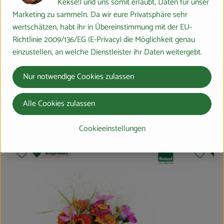
Kekse!) und uns somit erlaubt, Daten für unser
dukt zum Warenkorb hinzufügen
Marketing zu sammeln. Da wir eure Privatsphäre sehr
Produkt zum Ware
3,89 €
wertschätzen, habt ihr in Übereinstimmung mit der EU-
/
, Preis:
Richtlinie 2009/136/EG (E-Privacy) die Möglichkeit genau
2,89 €
Le Petit Tr
/ Stück
, Preis:
einzustellen, an welche Dienstleister ihr Daten weitergebt.
DV
, Herkunft:
Bioladen* Camembert 150g
, Referenzpreis:
Deutschland
19,27 €
/ 1kg
Nur notwendige Cookies zulassen
, Herkunft:
Alle Cookies zulassen
Neu im Sortiment / Wieder da:
Cookieeinstellungen
d:
, Verband:
Regional
Produkt zu Favouriten hinzufügen
Produkt
, Kontrollstelle:
DE-ÖKO-037