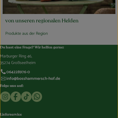
von unseren regionalen Helden
Produkte aus der Region
Du hast eine Frage? Wir helfen gerne:
Marburger Ring 46,
35274 Großseelheim
064228976-0
info@bosshammersch-hof.de
Folge uns auf:
Externer Link zu https://www.instagram.com/bosshammersch
Externer Link zu https://www.facebook.com/Oekokist
Externer Link zu https://www.tiktok.com/@boss
Externer Link zu https://whatsapp.com/c
Lieferservice