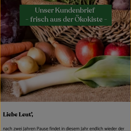
Obst & Gemüse
Unser Kundenbrief
- frisch aus der Ökokiste -
Kühltheke
Bäckerei
Vorratskammer
Getränke
Kosmetik
Haus, Garten & Co.
So geht’s
Liebe Leut’,
Über uns
nach zwei Jahren Pause findet in diesem Jahr endlich wieder der