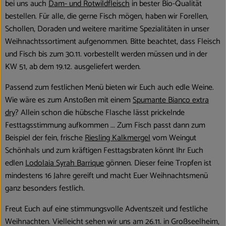
bei uns auch
Dam- und Rotwildfleisch
in bester Bio-Qualität
bestellen. Für alle, die gerne Fisch mögen, haben wir Forellen,
Schollen, Doraden und weitere maritime Spezialitäten in unser
Weihnachtssortiment aufgenommen. Bitte beachtet, dass Fleisch
und Fisch bis zum 30.11. vorbestellt werden müssen und in der
KW 51, ab dem 19.12. ausgeliefert werden.
Passend zum festlichen Menü bieten wir Euch auch edle Weine.
Wie wäre es zum Anstoßen mit einem
Spumante Bianco extra
dry
? Allein schon die hübsche Flasche lässt prickelnde
Festtagsstimmung aufkommen ... Zum Fisch passt dann zum
Beispiel der fein, frische
Riesling Kalkmergel
vom Weingut
Schönhals und zum kräftigen Festtagsbraten könnt Ihr Euch
edlen
Lodolaia Syrah Barrique
gönnen. Dieser feine Tropfen ist
mindestens 16 Jahre gereift und macht Euer Weihnachtsmenü
ganz besonders festlich.
Freut Euch auf eine stimmungsvolle Adventszeit und festliche
Weihnachten. Vielleicht sehen wir uns am 26.11. in Großseelheim,