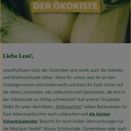
Obst & Gemüse
Kühltheke
Bäckerei
Vorratskammer
Liebe Leut’,
Getränke
unaufhaltsam rückt der Dezember und somit auch die Advents-
Kosmetik
und Weihnachtszeit näher. Wisst Ihr schon, was Ihr an den
Haus, Garten & Co.
Festtagen essen und trinken wollt und freut Ihr Euch schon auf
die vielen Leckereien, wie Lebkuchen und Spekulatius, die erst in
der Adventszeit so richtig schmecken? Auf unserer Shopseite
So geht’s
findet Ihr unter dem Reiter „
Weihnachten
“ neben Backzutaten für
Eure Adventsplätzchen auch Lebkuchen und
die letzten
Über uns
Adventskalender
! Braucht Ihr noch kleine Überraschungen für
die Nikolaus-Stiefel? Nüsse, Schokolade, Clementinen oder auch