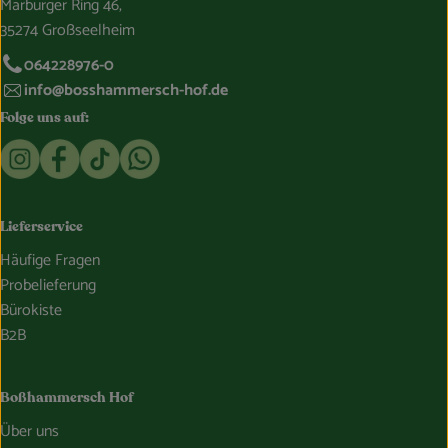
Marburger Ring 46,
35274 Großseelheim
064228976-0
info@bosshammersch-hof.de
Folge uns auf:
Externer Link zu https://www.instagram.com/bosshammersch
Externer Link zu https://www.facebook.com/Oekokist
Externer Link zu https://www.tiktok.com/@boss
Externer Link zu https://whatsapp.com/c
Lieferservice
Häufige Fragen
Probelieferung
Bürokiste
B2B
Boßhammersch Hof
Über uns