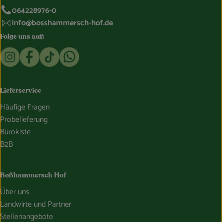
064228976-0
info@bosshammersch-hof.de
Folge uns auf:
Externer Link zu https://www.instagram.com/bosshammersch
Externer Link zu https://www.facebook.com/Oekokist
Externer Link zu https://www.tiktok.com/@boss
Externer Link zu https://whatsapp.com/c
Lieferservice
Häufige Fragen
Probelieferung
Bürokiste
B2B
Boßhammersch Hof
Über uns
Landwirte und Partner
Stellenangebote