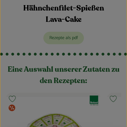
Hähnchenfilet-Spießen
Lava-Cake
Rezepte als pdf
Eine Auswahl unserer Zutaten zu
den Rezepten:
d:
, Verband:
Produkt zu Favouriten hinzufügen
Produkt
, Kontrollstelle:
DE-ÖKO-001