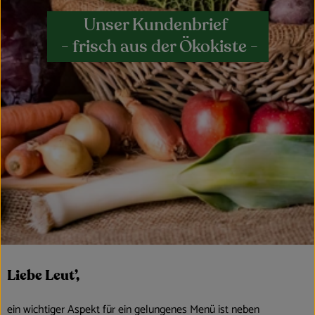
Obst & Gemüse
Unser Kundenbrief
- frisch aus der Ökokiste -
Kühltheke
Bäckerei
Vorratskammer
Getränke
Kosmetik
Haus, Garten & Co.
So geht’s
Liebe Leut’,
Über uns
ein wichtiger Aspekt für ein gelungenes Menü ist neben