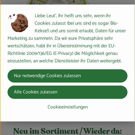
Liebe Leut', ihr helft uns sehr, wenn ihr
Cookies zulasst (bei uns sind es sogar Bio-
Kekse!) und uns somit erlaubt, Daten für unser
Marketing zu sammeln. Da wir eure Privatsphäre sehr
wertschätzen, habt ihr in Übereinstimmung mit der EU-
Richtlinie 2009/136/EG (E-Privacy) die Möglichkeit genau
einzustellen, an welche Dienstleister ihr Daten weitergebt.
dukt zum Warenkorb hinzufügen
Produkt zum Ware
3,89 €
Nur notwendige Cookies zulassen
/
, Preis:
2,89 €
Le Petit Tr
/ Stück
, Preis:
Alle Cookies zulassen
DV
, Herkunft:
Bioladen* Camembert 150g
, Referenzpreis:
Deutschland
19,27 €
/ 1kg
, Herkunft:
Cookieeinstellungen
Neu im Sortiment / Wieder da: