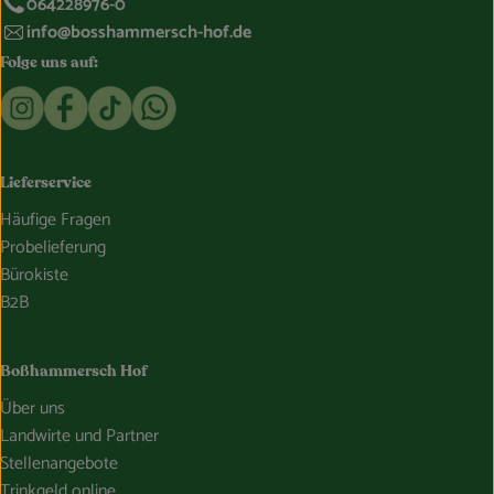
064228976-0
info@bosshammersch-hof.de
Folge uns auf:
Externer Link zu https://www.instagram.com/bosshammersch
Externer Link zu https://www.facebook.com/Oekokist
Externer Link zu https://www.tiktok.com/@boss
Externer Link zu https://whatsapp.com/c
Lieferservice
Häufige Fragen
Probelieferung
Bürokiste
B2B
Boßhammersch Hof
Über uns
Landwirte und Partner
Stellenangebote
Trinkgeld online