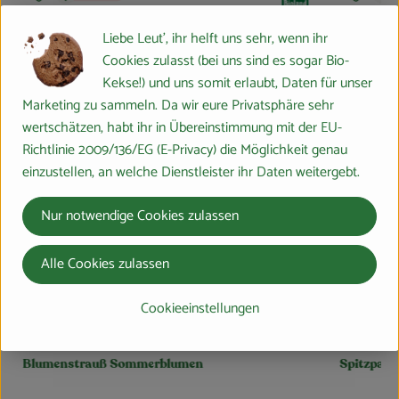
, Kontrollstelle:
DE-ÖKO-037
Liebe Leut', ihr helft uns sehr, wenn ihr
Cookies zulasst (bei uns sind es sogar Bio-
Kekse!) und uns somit erlaubt, Daten für unser
Marketing zu sammeln. Da wir eure Privatsphäre sehr
wertschätzen, habt ihr in Übereinstimmung mit der EU-
Richtlinie 2009/136/EG (E-Privacy) die Möglichkeit genau
einzustellen, an welche Dienstleister ihr Daten weitergebt.
Nur notwendige Cookies zulassen
Alle Cookies zulassen
Produkt zum Warenkorb hinzufügen
Cookieeinstellungen
9,49 €
k
/ kg
, Preis:
 Sommerblumen
Spitzpaprika grün