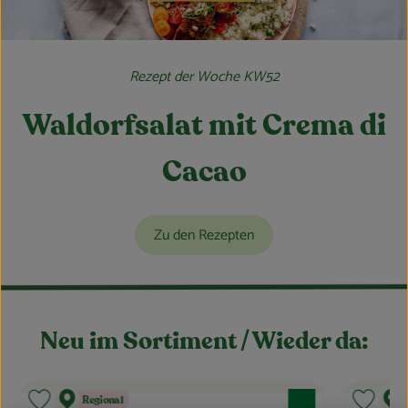
Rezept der Woche KW52
Waldorfsalat mit Crema di
Cacao
Zu den Rezepten
Neu im Sortiment / Wieder da:
, Verband:
nal
Regional
vouriten hinzufügen
Produkt zu Favouriten hinzufüge