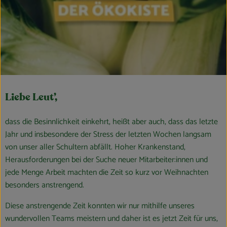
Obst & Gemüse
Kühltheke
Bäckerei
Vorratskammer
Liebe Leut’,
Getränke
dass die Besinnlichkeit einkehrt, heißt aber auch, dass das letzte
Kosmetik
Jahr und insbesondere der Stress der letzten Wochen langsam
Haus, Garten & Co.
von unser aller Schultern abfällt. Hoher Krankenstand,
Herausforderungen bei der Suche neuer Mitarbeiter:innen und
jede Menge Arbeit machten die Zeit so kurz vor Weihnachten
So geht’s
besonders anstrengend.
Diese anstrengende Zeit konnten wir nur mithilfe unseres
Über uns
wundervollen Teams meistern und daher ist es jetzt Zeit für uns,