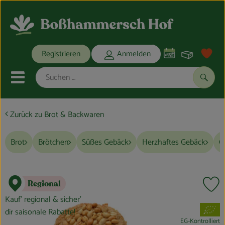
Warenko
Registrieren
Anmelden
Link
Mobiles Menu öffnen oder schli
Suche
Zurück zu Brot & Backwaren
Ökokisten
Brot
Brötchen
Süßes Gebäck
Herzhaftes Gebäck
G
Bio-Kochkisten
THEMENWELTEN
Regional
Pr
ANGEBOTE
Kauf’ regional & sicher’
, Verband:
dir saisonale Rabatte!
REGIONALES
EG-Kontrolliert