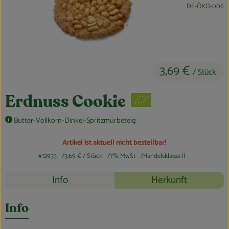
, Kontrollstelle:
DE-ÖKO-006
Obst & Gemüse
Kühltheke
Bäckerei
3,69 €
/ Stück
Vorratskammer
Erdnuss Cookie
Getränke
Butter-Vollkorn-Dinkel-Spritzmürbeteig
Kosmetik
Artikel ist aktuell nicht bestellbar!
Haus, Garten & Co.
#12933
3,69 €
/ Stück
7% MwSt
Handelsklasse II
Rezepte
Info
Herkunft
So geht’s
Es wurden k
Entdecke passende Rezepte
Über uns
Info