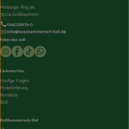
Marburger Ring 46,
35274 Großseelheim
064228976-0
info@bosshammersch-hof.de
Folge uns auf:
Externer Link zu https://www.instagram.com/bosshammersch
Externer Link zu https://www.facebook.com/Oekokist
Externer Link zu https://www.tiktok.com/@boss
Externer Link zu https://whatsapp.com/c
Lieferservice
Häufige Fragen
Probelieferung
Bürokiste
B2B
Boßhammersch Hof