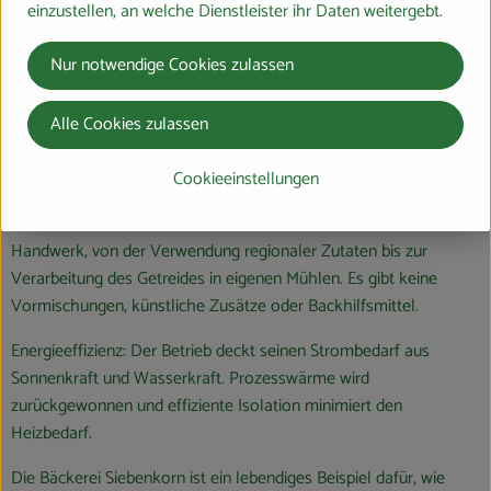
einzustellen, an welche Dienstleister ihr Daten weitergebt.
Lichtkornroggen. Diese sind genügsam im Anbau, schonen den
Boden und sind ideal für Allergiker:innen.
Nur notwendige Cookies zulassen
Regionale Zutaten: Die Bäckerei bezieht ihre Bio-Zutaten
Alle Cookies zulassen
vorzugsweise von Demeter-Bäuer:innen aus der Region. Unter
anderem von unserem Partnerbetrieb, dem Hofmanns-Hof in
Cookieeinstellungen
Bauerbach.
Handwerkliche Tradition: Siebenkorn setzt auf traditionelles
Handwerk, von der Verwendung regionaler Zutaten bis zur
Verarbeitung des Getreides in eigenen Mühlen. Es gibt keine
Vormischungen, künstliche Zusätze oder Backhilfsmittel.
Energieeffizienz: Der Betrieb deckt seinen Strombedarf aus
Sonnenkraft und Wasserkraft. Prozesswärme wird
zurückgewonnen und effiziente Isolation minimiert den
Heizbedarf.
Die Bäckerei Siebenkorn ist ein lebendiges Beispiel dafür, wie