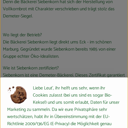
Denn die Bäckerei Siebenkorn hat sich der Herstellung von
Vollkornbrot mit Charakter verschrieben und trägt stolz das
Demeter-Siegel.
Wo liegt der Betrieb?
Die Bäckerei Siebenkorn liegt direkt ums Eck - im schönen
Marburg. Gegründet wurde Siebenkorn bereits 1985 von einer
Gruppe echter Öko-Idealisten.
Wie ist Siebenkorn zertifiziert?
Siebenkorn ist eine Demeter-Bäckerei. Dieses Zertifikat garantiert
höchste Standards der biodynamischen Landwirtschaft und
Liebe Leut', ihr helft uns sehr, wenn ihr
sichert eine natürliche und nachhaltige Lebensmittelherstellung.
Cookies zulasst (bei uns sind es sogar Bio-
Was ist an der Arbeit von Siebenkorn besonders nachhaltig und
Kekse!) und uns somit erlaubt, Daten für unser
ökologisch?
Marketing zu sammeln. Da wir eure Privatsphäre sehr
wertschätzen, habt ihr in Übereinstimmung mit der EU-
Verwendung alter Getreidesorten: Siebenkorn verwendet gerne
Richtlinie 2009/136/EG (E-Privacy) die Möglichkeit genau
alte Getreidesorten wie Dinkel, Emmer, Einkorn und