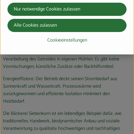
Nur notwendige Cookies zulassen
Regionale Zutaten: Die Bäckerei bezieht ihre Bio-Zutaten
vorzugsweise von Demeter-Bäuer:innen aus der Region. Unter
anderem von unserem Partnerbetrieb, dem Hofmanns-Hof in
Alle Cookies zulassen
Bauerbach.
Cookieeinstellungen
Handwerkliche Tradition: Siebenkorn setzt auf traditionelles
Handwerk, von der Verwendung regionaler Zutaten bis zur
Verarbeitung des Getreides in eigenen Mühlen. Es gibt keine
Vormischungen, künstliche Zusätze oder Backhilfsmittel.
Energieeffizienz: Der Betrieb deckt seinen Strombedarf aus
Sonnenkraft und Wasserkraft. Prozesswärme wird
zurückgewonnen und effiziente Isolation minimiert den
Heizbedarf.
Die Bäckerei Siebenkorn ist ein lebendiges Beispiel dafür, wie
traditionelles Handwerk, biodynamischer Anbau und soziale
Verantwortung zu qualitativ hochwertigen und nachhaltigen