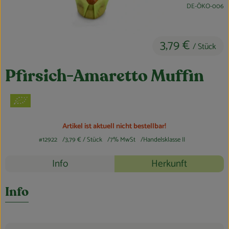
, Kontrollstelle:
DE-ÖKO-006
Obst & Gemüse
Kühltheke
3,79 €
/ Stück
Bäckerei
Pfirsich-Amaretto Muffin
Vorratskammer
Getränke
Kosmetik
Artikel ist aktuell nicht bestellbar!
#12922
3,79 €
/ Stück
7% MwSt
Handelsklasse II
Haus, Garten & Co.
Rezepte
Info
Herkunft
Es wurden k
Entdecke passende Rezepte
So geht’s
Info
Über uns