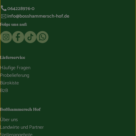
064228976-0
info@bosshammersch-hof.de
Folge uns auf:
Externer Link zu https://www.instagram.com/bosshammersch
Externer Link zu https://www.facebook.com/Oekokist
Externer Link zu https://www.tiktok.com/@boss
Externer Link zu https://whatsapp.com/c
Lieferservice
Häufige Fragen
Probelieferung
Bürokiste
B2B
Boßhammersch Hof
Über uns
Landwirte und Partner
Stellenangebote