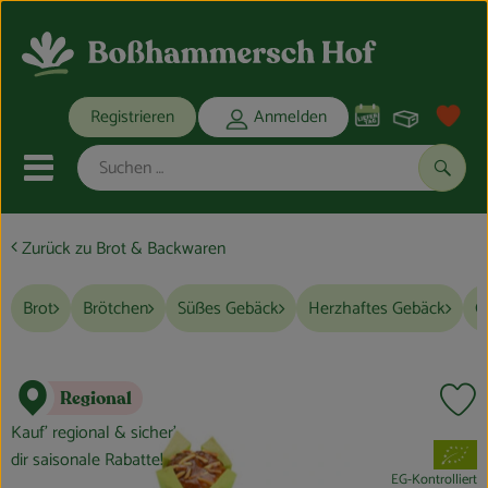
Warenko
Registrieren
Anmelden
Link
Mobiles Menu öffnen oder schli
Suche
Zurück zu Brot & Backwaren
Ökokisten
Brot
Brötchen
Süßes Gebäck
Herzhaftes Gebäck
G
Bio-Kochkisten
THEMENWELTEN
Regional
Pr
ANGEBOTE
Kauf’ regional & sicher’
, Verband:
dir saisonale Rabatte!
REGIONALES
EG-Kontrolliert