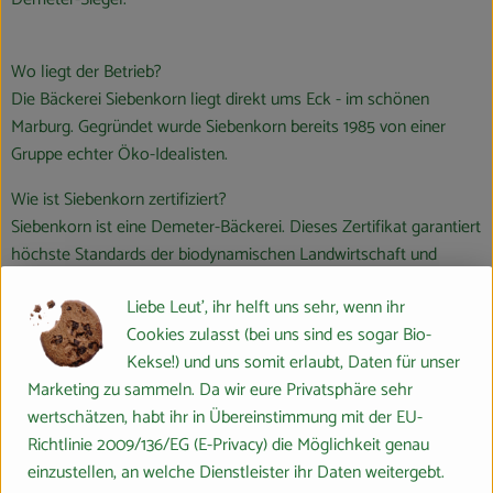
Wo liegt der Betrieb?
Die Bäckerei Siebenkorn liegt direkt ums Eck - im schönen
Marburg. Gegründet wurde Siebenkorn bereits 1985 von einer
Gruppe echter Öko-Idealisten.
Wie ist Siebenkorn zertifiziert?
Siebenkorn ist eine Demeter-Bäckerei. Dieses Zertifikat garantiert
höchste Standards der biodynamischen Landwirtschaft und
sichert eine natürliche und nachhaltige Lebensmittelherstellung.
Liebe Leut', ihr helft uns sehr, wenn ihr
Was ist an der Arbeit von Siebenkorn besonders nachhaltig und
Cookies zulasst (bei uns sind es sogar Bio-
ökologisch?
Kekse!) und uns somit erlaubt, Daten für unser
Marketing zu sammeln. Da wir eure Privatsphäre sehr
Verwendung alter Getreidesorten: Siebenkorn verwendet gerne
wertschätzen, habt ihr in Übereinstimmung mit der EU-
alte Getreidesorten wie Dinkel, Emmer, Einkorn und
Richtlinie 2009/136/EG (E-Privacy) die Möglichkeit genau
Lichtkornroggen. Diese sind genügsam im Anbau, schonen den
einzustellen, an welche Dienstleister ihr Daten weitergebt.
Boden und sind ideal für Allergiker:innen.