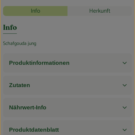
Blog
Rezepte
Info
Herkunft
Es wurden k
Entdecke passende Rezepte
Info
Schafgouda jung
Produktinformationen
Zutaten
Nährwert-Info
Produktdatenblatt