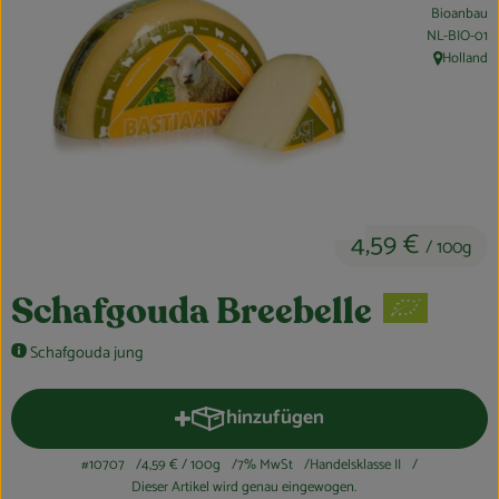
Bioanbau
Obst & Gemüse
, Kontrollstel
NL-BIO-01
Holland
, Herkunft:
Kühltheke
Bäckerei
Vorratskammer
Getränke
4,59 €
/ 100g
Kosmetik
Schafgouda Breebelle
Haus, Garten & Co.
Schafgouda jung
So geht’s
hinzufügen
Produkt zum Warenkorb hinzufüg
Über uns
#10707
4,59 €
/ 100g
7% MwSt
Handelsklasse II
Dieser Artikel wird genau eingewogen.