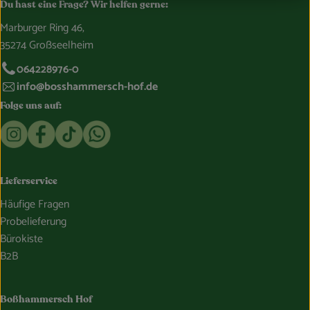
Du hast eine Frage? Wir helfen gerne:
Marburger Ring 46,
35274 Großseelheim
064228976-0
info@bosshammersch-hof.de
Folge uns auf:
Externer Link zu https://www.instagram.com/bosshammersch
Externer Link zu https://www.facebook.com/Oekokist
Externer Link zu https://www.tiktok.com/@boss
Externer Link zu https://whatsapp.com/c
Lieferservice
Häufige Fragen
Probelieferung
Bürokiste
B2B
Boßhammersch Hof