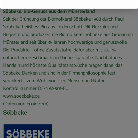
D 48599 Gronau-Epe
Söbbeke: Bio-Genuss aus dem Münsterland
Seit der Gründung der Biomolkerei Söbbeke 1988 durch Paul
Söbbeke heißt es: Bio aus Leidenschaft. Mit Herzblut und
Begeisterung produziert die Biomolkerei Söbbeke aus Gronau im
Münsterland seit über 35 Jahren hochwertige und genussvolle
Bio-Produkte – ohne Zusatzstoffe, dafür aber mit 100 %
natürlichem Geschmack und Genussgarantie. Nachhaltiges
Handeln und höchste Qualitäts­ansprüche prägen dabei das
Söbbeke Denken und sind in der Firmenphilosophie fest
verankert – zum Wohl von Tier, Mensch und Natur.
Kontrollnummer DE-NW-501-EU
www.soebbeke.de
(Daten von Ecoinform)
Söbbeke