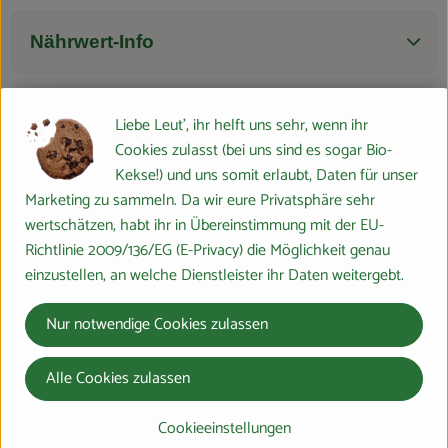
Nährwert-Info
Produktdatenblatt
Liebe Leut', ihr helft uns sehr, wenn ihr
Cookies zulasst (bei uns sind es sogar Bio-
Kekse!) und uns somit erlaubt, Daten für unser
Marketing zu sammeln. Da wir eure Privatsphäre sehr
Herkunft
wertschätzen, habt ihr in Übereinstimmung mit der EU-
Richtlinie 2009/136/EG (E-Privacy) die Möglichkeit genau
einzustellen, an welche Dienstleister ihr Daten weitergebt.
Hersteller: Sobo
EU
Nur notwendige Cookies zulassen
Alle Cookies zulassen
Molkerei Söbbeke GmbH
Cookieeinstellungen