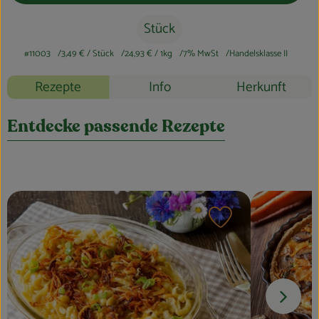
Blog
Stück
#11003
3,49 €
/ Stück
24,93 €
/ 1kg
7% MwSt
Handelsklasse II
Rezepte
Info
Herkunft
Entdecke passende Rezepte
Rezept zu Favouri