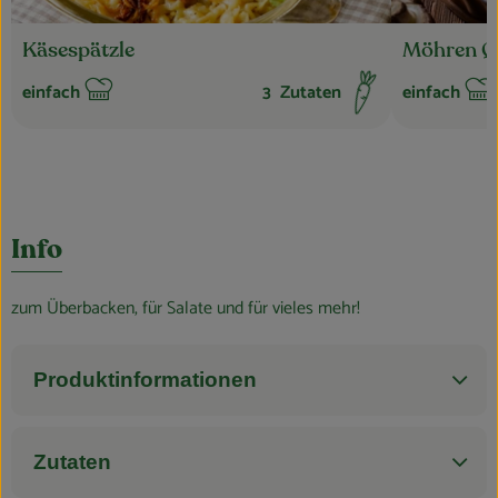
Käsespätzle
Möhren Q
einfach
3
Zutaten
einfach
Schwierigkeit:
Schwierigkei
Info
zum Überbacken, für Salate und für vieles mehr!
Produktinformationen
Zutaten