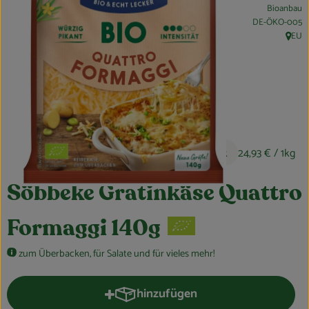
Bioanbau
Obst & Gemüse
, Kontrollstelle:
DE-ÖKO-005
EU
, Herku
Kühltheke
Bäckerei
Vorratskammer
Getränke
3,49 €
/ Stück
24,93 €
/ 1kg
Kosmetik
Söbbeke Gratinkäse Quattro
Haus, Garten & Co.
Formaggi 140g
So geht’s
zum Überbacken, für Salate und für vieles mehr!
Über uns
hinzufügen
Produkt zum Warenkorb hinzufüge