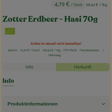
4,79 €
/ Stück
68,43 €
/ 1kg
Obst & Gemüse
Kühltheke
Zotter Erdbeer - Hasi 70g
Bäckerei
Vorratskammer
Artikel ist aktuell nicht bestellbar!
Getränke
#64017
4,79 €
/ Stück
68,43 €
/ 1kg
7% MwSt
Handelsklasse -
Mehrweg
Kosmetik
Rezepte
Info
Herkunft
Haus, Garten & Co.
Es wurden k
Entdecke passende Rezepte
Info
So geht’s
Über uns
Produktinformationen