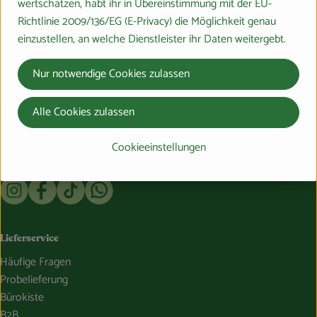
wertschätzen, habt ihr in Übereinstimmung mit der EU-
Richtlinie 2009/136/EG (E-Privacy) die Möglichkeit genau
einzustellen, an welche Dienstleister ihr Daten weitergebt.
Du hast eine Frage? Wir helfen gerne:
Nur notwendige Cookies zulassen
Marburger Ring 46,
35274 Großseelheim
Alle Cookies zulassen
064228976-0
info@bosshammersch-hof.de
Cookieeinstellungen
Folge uns auf:
Externer Link zu https://www.instagram.com/bosshammersch
Externer Link zu https://www.facebook.com/Oekokist
Externer Link zu https://www.tiktok.com/@boss
Externer Link zu https://whatsapp.com/c
Lieferservice
Häufige Fragen
Probelieferung
Bürokiste
B2B