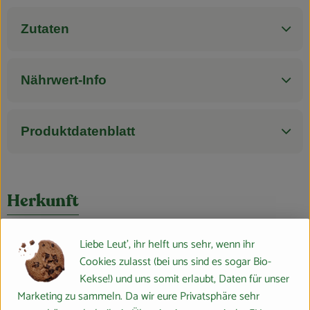
Blog
Zutaten
Nährwert-Info
Produktdatenblatt
Herkunft
Hersteller: ZOT
Liebe Leut', ihr helft uns sehr, wenn ihr
Cookies zulasst (bei uns sind es sogar Bio-
Österreich
Kekse!) und uns somit erlaubt, Daten für unser
Zotter Schokolade
Marketing zu sammeln. Da wir eure Privatsphäre sehr