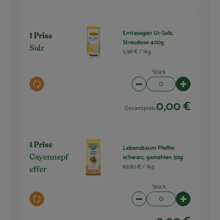
Erntesegen Ur-Salz,
1 Prise
Streudose 400g
Salz
5,98 € /
1kg
Stück
Auswahl ändern
Artikelanzahl verringern 
Artikelanza
0,00 €
Gesamtpreis:
1 Prise
Lebensbaum Pfeffer
schwarz, gemahlen 50g
Cayennepf
69,80 € /
1kg
effer
Stück
Auswahl ändern
Artikelanzahl verringern 
Artikelanza