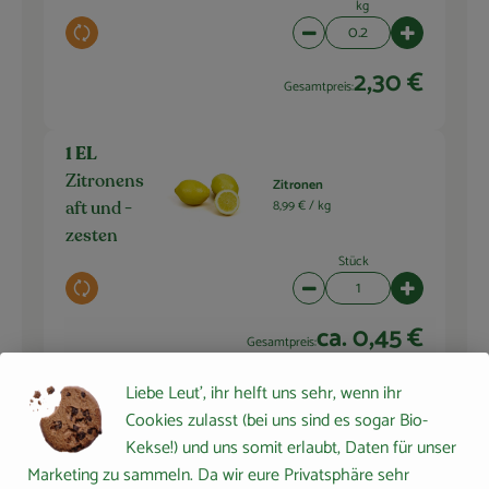
kg
Auswahl ändern
Artikelanzahl verringern 
Artikelanza
2,30 €
Gesamtpreis:
1 EL
Zitronens
Zitronen
8,99 € /
kg
aft und -
zesten
Stück
Auswahl ändern
Artikelanzahl verringern 
Artikelanza
ca. 0,45 €
Gesamtpreis:
Liebe Leut', ihr helft uns sehr, wenn ihr
Cookies zulasst (bei uns sind es sogar Bio-
Kekse!) und uns somit erlaubt, Daten für unser
Du hast sicher:
Marketing zu sammeln. Da wir eure Privatsphäre sehr