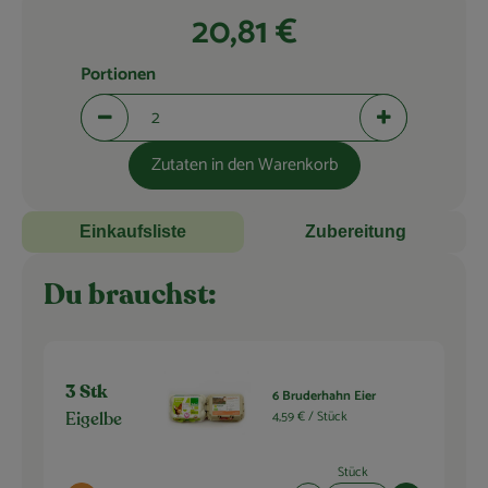
Blog
20,81 €
Portionen
Portionen verringern (aktuell 2 Portionen ausgewählt)
Portionen erhö
Zutaten in den Warenkorb
Einkaufsliste
Zubereitung
Du brauchst:
3 Stk
6 Bruderhahn Eier
4,59 € /
Stück
Eigelbe
Stück