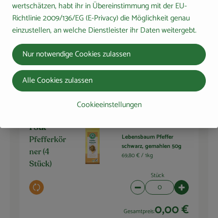
wertschätzen, habt ihr in Übereinstimmung mit der EU-
Richtlinie 2009/136/EG (E-Privacy) die Möglichkeit genau
Byodo Weißweinessig
1 EL
einzustellen, an welche Dienstleister ihr Daten weitergebt.
500ml
Essig
6,98 € /
l
Nur notwendige Cookies zulassen
Stück
Auswahl ändern
Artikelanzahl verringern 
Artikelanza
Alle Cookies zulassen
0,00 €
Gesamtpreis:
Cookieeinstellungen
1 Stk
Lebensbaum Pfeffer
Pfefferkör
schwarz, gemahlen 50g
ner (4
69,80 € /
1kg
Stück)
Stück
Auswahl ändern
Artikelanzahl verringern 
Artikelanza
0,00 €
Gesamtpreis: