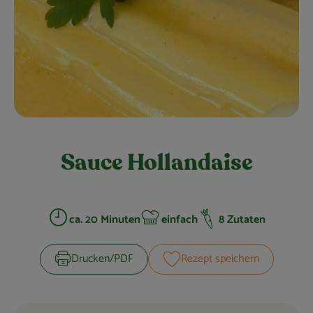
Obst & Gemüse
Kühltheke
Bäckerei
Vorratskammer
Getränke
Sauce Hollandaise
Kosmetik
Haus, Garten & Co.
ca. 20 Minuten
einfach
8 Zutaten
Zubreitungszeit:
Schwierigkeit:
So geht’s
Drucken​/​PDF
Rezept speichern
Über uns