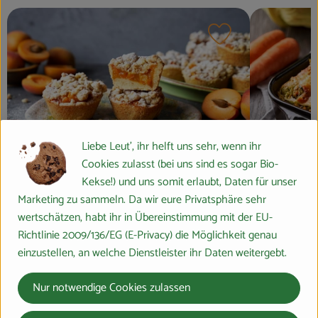
Rezept zu Favouri
Liebe Leut', ihr helft uns sehr, wenn ihr
Cookies zulasst (bei uns sind es sogar Bio-
Aprikosen-Küchlein
Gemüselas
Kekse!) und uns somit erlaubt, Daten für unser
Möhren
Marketing zu sammeln. Da wir eure Privatsphäre sehr
einfach
9
Zutaten
mittel
wertschätzen, habt ihr in Übereinstimmung mit der EU-
Schwierigkeit:
Schwierigkei
Richtlinie 2009/136/EG (E-Privacy) die Möglichkeit genau
einzustellen, an welche Dienstleister ihr Daten weitergebt.
Entdecke auch unser Rezept der Woche KW43
Nur notwendige Cookies zulassen