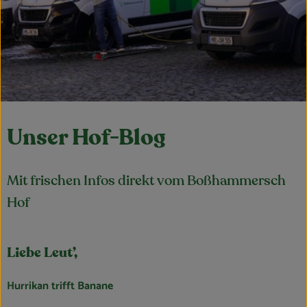
Obst & Gemüse
Kühltheke
Bäckerei
Vorratskammer
Unser Hof-Blog
Getränke
Kosmetik
Mit frischen Infos direkt vom Boßhammersch
Haus, Garten & Co.
Hof
So geht’s
Liebe Leut’,
Über uns
Hurrikan trifft Banane