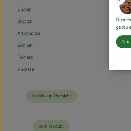
Gurken
Überein
Zucchini
genau e
Artischocke
Nur 
Bohnen
Tomate
Kürbisse
zurück zur Übersicht
zum Produkt