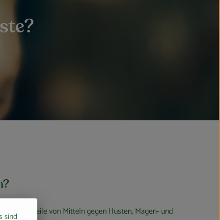
ste?
n?
ten Bestandteile von Mitteln gegen Husten, Magen- und
s sind