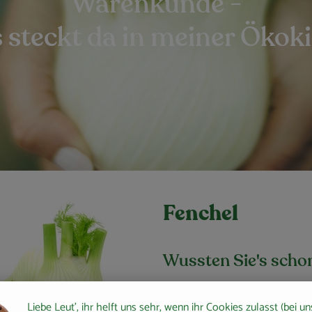
Warenkunde -
 steckt da in meiner Ökoki
Fenchel
Wussten Sie's scho
Fenchelfrüchte sind die häufigs
Liebe Leut', ihr helft uns sehr, wenn ihr Cookies zulasst (bei un