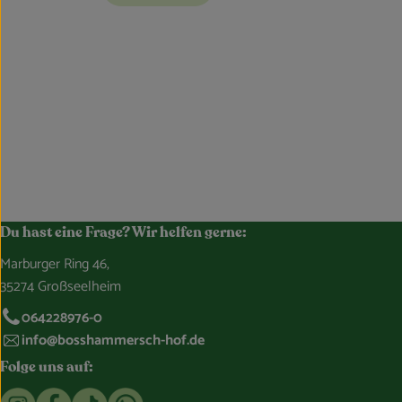
Du hast eine Frage? Wir helfen gerne:
Marburger Ring 46,
35274 Großseelheim
064228976-0
info@bosshammersch-hof.de
Folge uns auf:
Externer Link zu https://www.instagram.com/bosshammersch
Externer Link zu https://www.facebook.com/Oekokist
Externer Link zu https://www.tiktok.com/@boss
Externer Link zu https://whatsapp.com/c