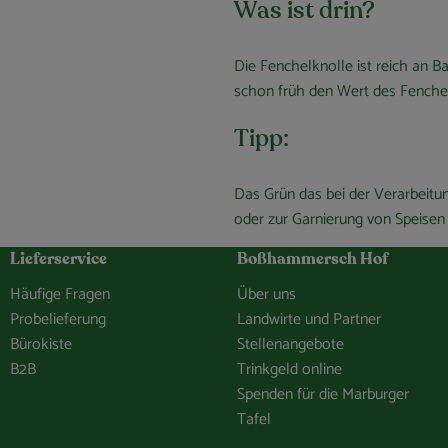
Was ist drin?
Die Fenchelknolle ist reich an B
schon früh den Wert des Fenche
Tipp:
Das Grün das bei der Verarbeitu
oder zur Garnierung von Speisen
Lieferservice
Boßhammersch Hof
Häufige Fragen
Über uns
Probelieferung
Landwirte und Partner
Bürokiste
Stellenangebote
B2B
Trinkgeld online
Spenden für die Marburger
Tafel
hof/
e.Bosshammersch.Hof
hammersch_hof
hannel/0029VbCaDbdJUM2iLBJEiG1n