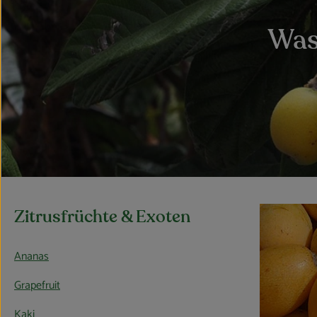
Was
Zitrusfrüchte & Exoten
Ananas
Grapefruit
Kaki