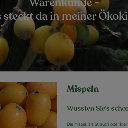
Warenkunde -
 steckt da in meiner Ökoki
Mispeln
Wussten Sie's scho
Die Mispel, als Strauch oder kle