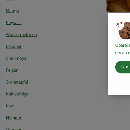
Mango
Physalis
Wassermelonen
Überein
Bananen
genau e
Cherimoya
Nur 
Feigen
Granatapfel
Kaktusfeige
Kiwi
Mispeln
Orangen