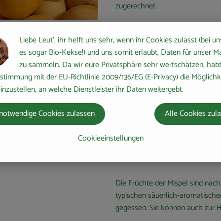
zugerechnet.
Wo kommt's her?
Liebe Leut', ihr helft uns sehr, wenn ihr Cookies zulasst (bei un
es sogar Bio-Kekse!) und uns somit erlaubt, Daten für unser M
Sie kommt ursprünglich aus Asi
zu sammeln. Da wir eure Privatsphäre sehr wertschätzen, habt 
Kleinasiens und Persiens angeba
stimmung mit der EU-Richtlinie 2009/136/EG (E-Privacy) die Möglichk
inzustellen, an welche Dienstleister ihr Daten weitergebt.
Wie sieht's aus?
notwendige Cookies zulassen
Alle Cookies zul
Die ausgereiften Früchte sind g
einer Zwetschge bis zu einer klei
Cookieeinstellungen
Wie verwende ich's
Die Früchte der Mispel sind nac
typischen säuerlich-aromatische
gegessen. Sie können auch zur 