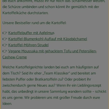
bei euch ankommt, müsst ihr nur noch das Schälmesser wetzen,
die Schürze umbinden und schon könnt ihr gemütlich mit der
Kartoffelküche durchstarten.
Unsere Bestseller rund um die Kartoffel:
👉
Kartoffelpuffer mit Apfelmu
s
👉
Kartoffel-Blumenkohl-Auflauf mit Käsebéchamel
👉
Kartoffel-Möhren-Strudel
👉
Vegane Moussaka mit gehacktem Tofu und Petersilien-
Cashew-Creme
Welche Kartoffelgerichte landen bei euch am häufigsten auf
dem Tisch? Seid ihr eher „Team Klassiker“ und bereitet am
liebsten Puffer oder Bratkartoffeln zu? Oder probiert ihr
zwischendurch gerne Neues aus? Wenn ihr ein Lieblingsrezept
habt, das unbedingt in unsere Sammlung wandern sollte – schickt
es uns gerne. Wir probieren uns mit großer Freude durch eure
Ideen.