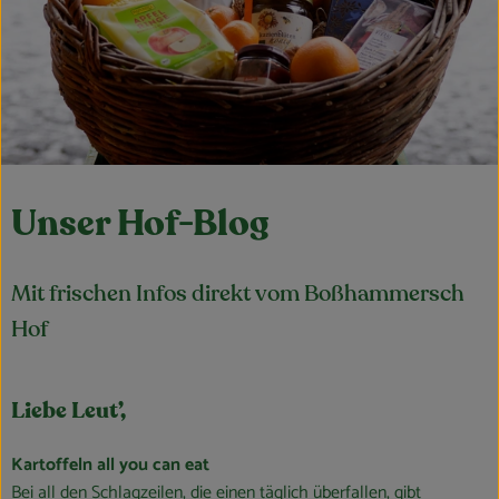
Obst & Gemüse
Kühltheke
Bäckerei
Vorratskammer
Unser Hof-Blog
Getränke
Kosmetik
Mit frischen Infos direkt vom Boßhammersch
Haus, Garten & Co.
Hof
So geht’s
Liebe Leut’,
Über uns
Kartoffeln all you can eat
Bei all den Schlagzeilen, die einen täglich überfallen, gibt