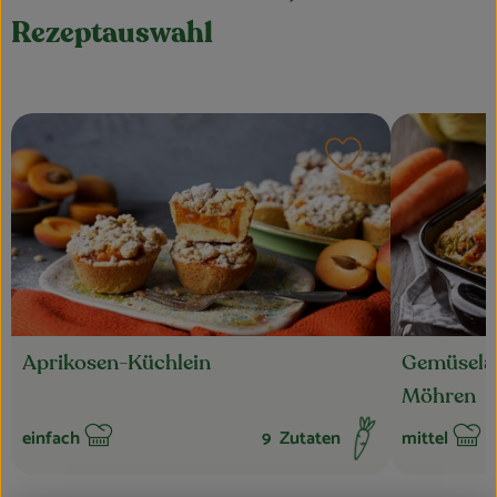
Rezeptauswahl
Rezept zu Favouri
Aprikosen-Küchlein
Gemüselas
Möhren
einfach
9
Zutaten
mittel
Schwierigkeit:
Schwierigkei