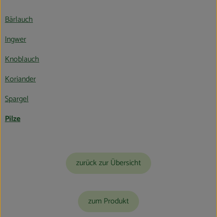
Obst & Gemüse
Bärlauch
Kühltheke
Ingwer
Bäckerei
Knoblauch
Vorratskammer
Koriander
Getränke
Spargel
Pilze
Kosmetik
Haus, Garten & Co.
zurück zur Übersicht
So geht’s
Über uns
zum Produkt