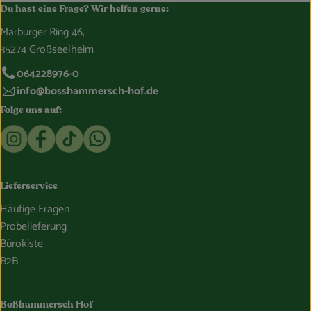
Du hast eine Frage? Wir helfen gerne:
Marburger Ring 46,
35274 Großseelheim
064228976-0
info@bosshammersch-hof.de
Folge uns auf:
Externer Link zu https://www.instagram.com/bosshammersch
Externer Link zu https://www.facebook.com/Oekokist
Externer Link zu https://www.tiktok.com/@boss
Externer Link zu https://whatsapp.com/c
Lieferservice
Häufige Fragen
Probelieferung
Bürokiste
B2B
Boßhammersch Hof