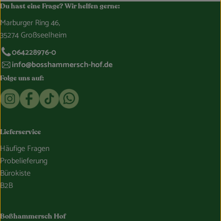
Du hast eine Frage? Wir helfen gerne:
Marburger Ring 46,
35274 Großseelheim
064228976-0
info@bosshammersch-hof.de
Folge uns auf:
Externer Link zu https://www.instagram.com/bosshammersch
Externer Link zu https://www.facebook.com/Oekokist
Externer Link zu https://www.tiktok.com/@boss
Externer Link zu https://whatsapp.com/c
Lieferservice
Häufige Fragen
Probelieferung
Bürokiste
B2B
Boßhammersch Hof