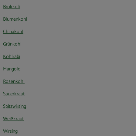
Brokkoli
Obst & Gemüse
Blumenkohl
Kühltheke
Chinakohl
Bäckerei
Grünkohl
Vorratskammer
Kohlrabi
Getränke
Mangold
Kosmetik
Rosenkohl
Haus, Garten & Co.
Sauerkraut
Spitzwirsing
So geht’s
Weißkraut
Über uns
Wirsing