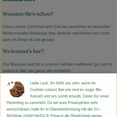
Wussten Sie's schon?
Schon unsere Vorfahren und Urahnen verzehrten in nasskalten
Wintermonaten Blaukraut, bzw. Rotkohl und hielten sich somit
auch im Winter fit und gesund.
Wo kommt's her?
Das Blaukraut wächst in unseren Gefilden traditionell gut und ist
praktisch über das ganze Jahr erhältlich.
Liebe Leut', ihr helft uns sehr, wenn ihr
Wie verwende ich's?
Cookies zulasst (bei uns sind es sogar Bio-
Äußere (evtl. angeschlagene) Blätter werden entfernt dann wird
Kekse!) und uns somit erlaubt, Daten für unser
der Krautkopf sorgfältig mit klarem Wasser gewaschen. Der
Marketing zu sammeln. Da wir eure Privatsphäre sehr
Strunk wird heraus geschnitten und anschließend die Kohlblätter
wertschätzen, habt ihr in Übereinstimmung mit der EU-
mit dem Messer in grobe Streifen und Stücke geschnitten oder
Richtlinie 2009/136/EG (E-Privacy) die Möglichkeit genau