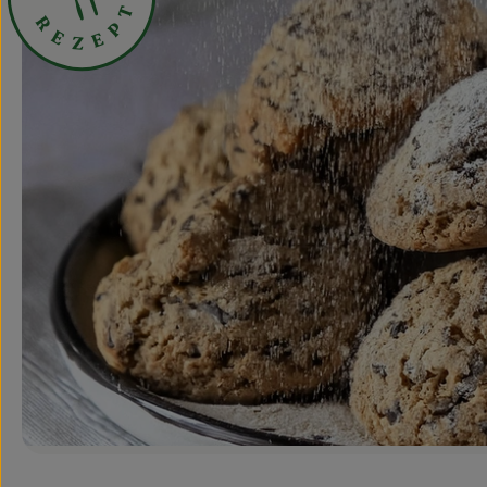
T
R
P
E
E
Z