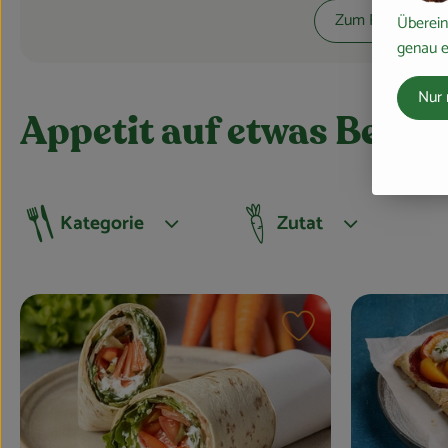
Zum Rezept
Überein
genau e
Nur 
Appetit auf etwas Best
Kategorie
Zutat
Frühstück
Gemüse
Salate & Bowls
Artischocken
Burger & Sandwiches
Auberginen
Rezept zu Favourite
Meal Prep
Avocados
Fingerfood & Snacks
Blattsalat
Suppen & Eintöpfe
Blattspinat
Pizza & Pasta
Blumenkohl, Romanesco