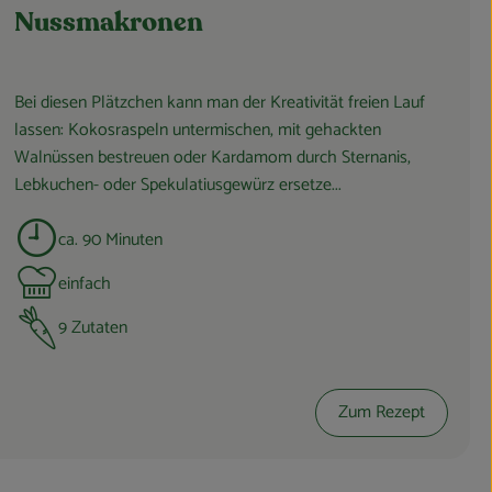
Nussmakronen
Bei diesen Plätzchen kann man der Kreativität freien Lauf
lassen: Kokosraspeln untermischen, mit gehackten
Walnüssen bestreuen oder Kardamom durch Sternanis,
Lebkuchen- oder Spekulatiusgewürz ersetze...
ca. 90 Minuten
Zubreitungszeit:
einfach
Schwierigkeit:
9 Zutaten
Zum Rezept