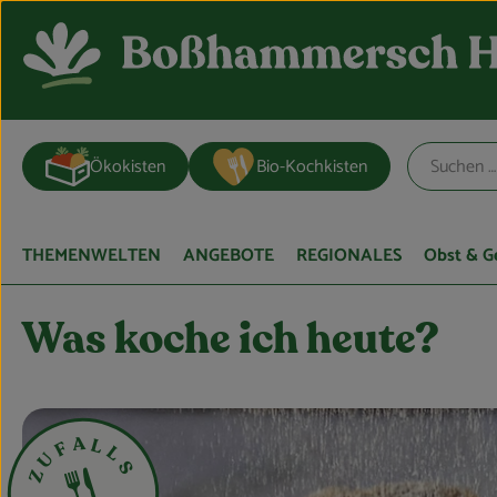
Ökokisten
Bio-Kochkisten
THEMENWELTEN
ANGEBOTE
REGIONALES
Obst & 
Rezeptsammlung
Was koche ich heute?
ues Zufallsrezept
A
L
F
L
U
S
Z