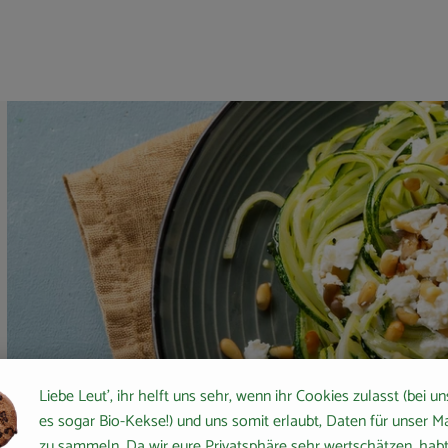
Liebe Leut', ihr helft uns sehr, wenn ihr Cookies zulasst (bei un
es sogar Bio-Kekse!) und uns somit erlaubt, Daten für unser M
zu sammeln. Da wir eure Privatsphäre sehr wertschätzen, habt 