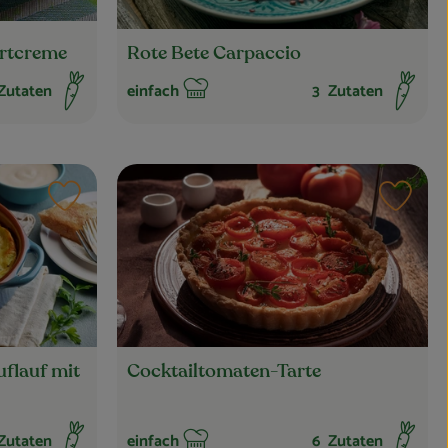
Rote Bete Carpaccio
rtcreme
utaten
einfach
3
Zutaten
Schwierigkeit:
Rezept zu Favouriten hinzufügen
Rezep
uflauf mit
Cocktailtomaten-Tarte
utaten
einfach
6
Zutaten