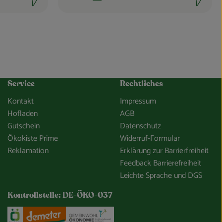
Schwierigkeit:
Service
Rechtliches
Kontakt
Impressum
Hofladen
AGB
Gutschein
Datenschutz
Ökokiste Prime
Widerruf-Formular
Reklamation
Erklärung zur Barrierfreiheit
Feedback Barrierefreiheit
Leichte Sprache und DGS
Kontrollstelle: DE-ÖKO-037
e/so-gehts/unsere-app.html
Externer Link zu https://www.oekokiste.de/
Externer Link zu https://www.demeter.de/
Externer Link zu https://germany