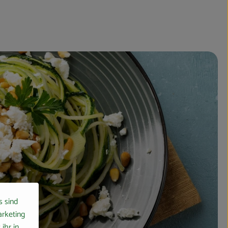
s sind
arketing
ihr in