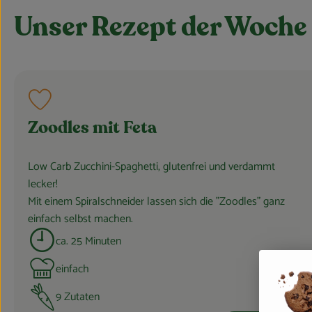
Unser Rezept der Woche
Rezept zu Favouriten hinzufügen
Zoodles mit Feta
Low Carb Zucchini-Spaghetti, glutenfrei und verdammt
lecker!
Mit einem Spiralschneider lassen sich die "Zoodles" ganz
einfach selbst machen.
ca. 25 Minuten
Zubreitungszeit:
einfach
Schwierigkeit:
9 Zutaten