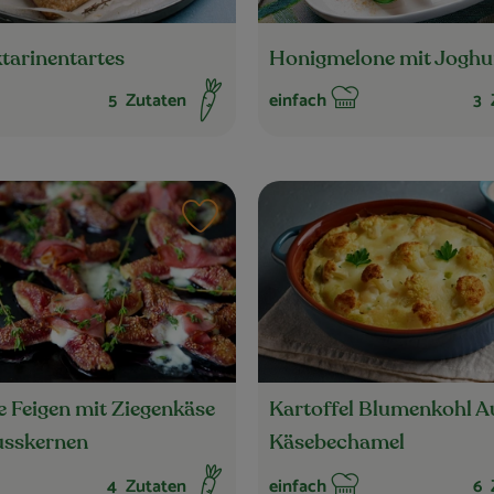
tarinentartes
Honigmelone mit Joghu
5
Zutaten
einfach
3
Z
t:
Schwierigkeit:
n hinzufügen
Rezept zu Favouriten hinzufügen
 Feigen mit Ziegenkäse
Kartoffel Blumenkohl A
usskernen
Käsebechamel
4
Zutaten
einfach
6
Z