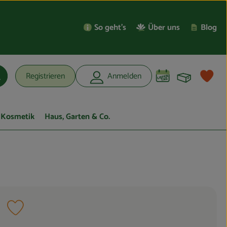
So geht’s
Über uns
Blog
Warenko
L
Registrieren
Anmelden
uchen
Kosmetik
Haus, Garten & Co.
Rezept zu Favouriten hinzufügen