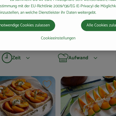
stimmung mit der EU-Richtlinie 2009/136/EG (E-Privacy) die Möglichk
inzustellen, an welche Dienstleister ihr Daten weitergebt.
notwendige Cookies zulassen
Alle Cookies zul
immtes?
Cookieeinstellungen
Zeit
Aufwand
max. 15 Minuten
einfach
max. 30 Minuten
mittel
max. 1 Stunde
schwer
n hinzufügen
Rezept zu Favouriten hinzufügen
max. 2 Stunden