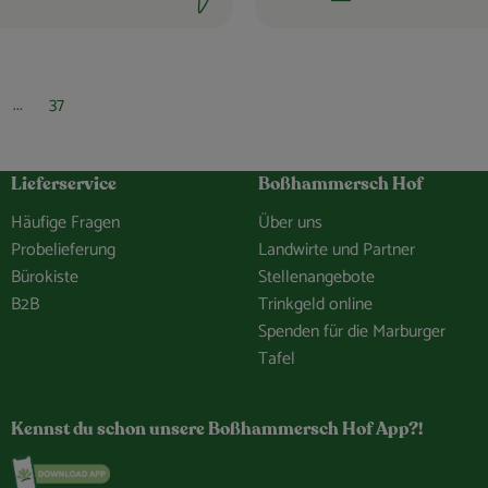
t:
Schwierigkeit:
...
37
Lieferservice
Boßhammersch Hof
Häufige Fragen
Über uns
Probelieferung
Landwirte und Partner
Bürokiste
Stellenangebote
B2B
Trinkgeld online
Spenden für die Marburger
Tafel
hof/
e.Bosshammersch.Hof
hammersch_hof
hannel/0029VbCaDbdJUM2iLBJEiG1n
Kennst du schon unsere Boßhammersch Hof App?!
Externer Link zu https://www.bosshammersch-hof.d